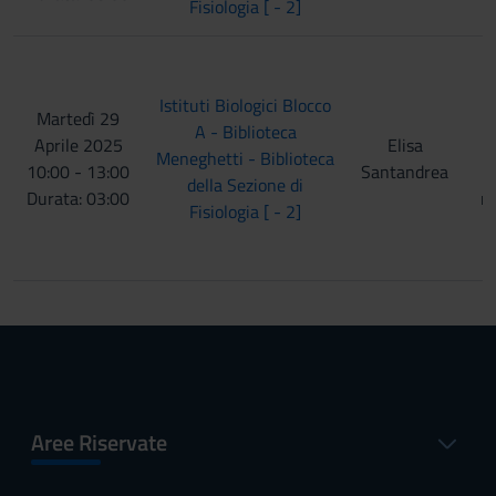
Fisiologia [ - 2]
r
Istituti Biologici Blocco
Martedì 29
A - Biblioteca
Aprile 2025
Elisa
Meneghetti - Biblioteca
10:00 - 13:00
Santandrea
della Sezione di
Durata: 03:00
m
Fisiologia [ - 2]
Aree Riservate