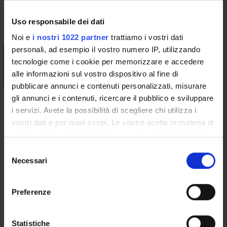
Uso responsabile dei dati
Vai alla bibliografia
Noi e
i nostri 1022 partner
trattiamo i vostri dati
personali, ad esempio il vostro numero IP, utilizzando
Visualizza la bibliografia con Leganto, strumento che il
tecnologie come i cookie per memorizzare e accedere
Sistema Bibliotecario mette a disposizione per recuperare i
alle informazioni sul vostro dispositivo al fine di
testi in programma d'esame in modo semplice e innovativo.
pubblicare annunci e contenuti personalizzati, misurare
gli annunci e i contenuti, ricercare il pubblico e sviluppare
Modalità didattiche
i servizi. Avete la possibilità di scegliere chi utilizza i
Lezioni frontali con slides. Frequenza del 100% delle lezioni per
vostri dati e per quali scopi. Le vostre scelte in materia di
ottenere i CFU.
privacy sono applicabili solo su questa proprietà digitale
in cui avete effettuato le vostre scelte. È possibile
S
Modalità di verifica dell'apprendimento
modificare o revocare il proprio consenso in qualsiasi
Necessari
e
Non previsto
momento dalla Dichiarazione sui cookie o facendo clic
l
sull'icona di attivazione della privacy.
e
Preferenze
z
Le/gli studentesse/studenti con disabilità o disturbi
Con il tuo consenso, vorremmo anche:
i
specifici di apprendimento (DSA), che intendano
raccogliere informazioni sulla tua posizione
o
Statistiche