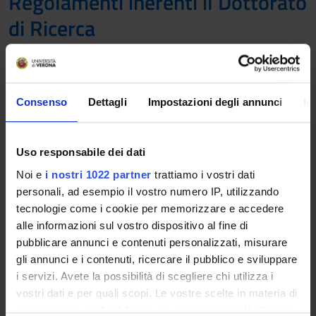
Regolamenti inerenti il Dottorato
di Ricerca
Regolamento per gli studi di Dottorato di
Ricerca
Link
Consenso
Dettagli
Impostazioni degli annunci
In
Uso responsabile dei dati
Regolamento della Scuola e dei Corsi di
Dottorato
Noi e
i nostri 1022 partner
trattiamo i vostri dati
Link
personali, ad esempio il vostro numero IP, utilizzando
tecnologie come i cookie per memorizzare e accedere
alle informazioni sul vostro dispositivo al fine di
pubblicare annunci e contenuti personalizzati, misurare
Altri Regolamenti
gli annunci e i contenuti, ricercare il pubblico e sviluppare
i servizi. Avete la possibilità di scegliere chi utilizza i
vostri dati e per quali scopi. Le vostre scelte in materia di
Regolamento sulla contribuzione
privacy sono applicabili solo su questa proprietà digitale