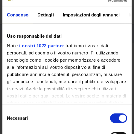
dettagliate le informazioni sullo stage e l’iscrizione ai
singoli moduli.
Consenso
Dettagli
Impostazioni degli annunci
In
Modalità di erogazione della didattica
Uso responsabile dei dati
Noi e
i nostri 1022 partner
trattiamo i vostri dati
Modalità di erogazione della
personali, ad esempio il vostro numero IP, utilizzando
didattica
tecnologie come i cookie per memorizzare e accedere
alle informazioni sul vostro dispositivo al fine di
Le lezioni saranno erogate tramite le piattaforme Zoom e
pubblicare annunci e contenuti personalizzati, misurare
Moodle: alcune lezioni saranno in modalità sincrona e altre in
gli annunci e i contenuti, ricercare il pubblico e sviluppare
modalità asincrona.
i servizi. Avete la possibilità di scegliere chi utilizza i
vostri dati e per quali scopi. Le vostre scelte in materia di
Per ogni modulo è prevista una tavola rotonda finale (in
privacy sono applicabili solo su questa proprietà digitale
modalità sincrona) in cui gli studenti potranno discutere con i
in cui avete effettuato le vostre scelte. È possibile
S
docenti delle varie unità di apprendimento.
modificare o revocare il proprio consenso in qualsiasi
Necessari
e
momento dalla Dichiarazione sui cookie o facendo clic
l
sull'icona di attivazione della privacy.
e