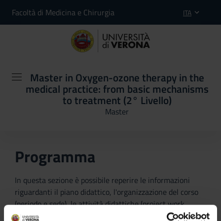
Facoltà di Medicina e Chirurgia
ITA
Master in Oxygen-ozone therapy in the
medical practice: from basic mechanisms
to treatment (2° Livello)
Master
Programma
In questa sezione è possibile reperire le informazioni
riguardanti il piano didattico, l'organizzazione del corso
(periodo e sede), le attività didattiche (project work,
verifiche periodiche, prova finale) e, se previste, sono