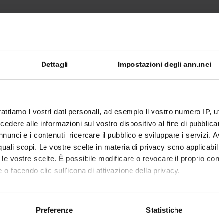
Dettagli
Impostazioni degli annunci
rattiamo i vostri dati personali, ad esempio il vostro numero IP, 
dere alle informazioni sul vostro dispositivo al fine di pubblica
nunci e i contenuti, ricercare il pubblico e sviluppare i servizi. A
r quali scopi. Le vostre scelte in materia di privacy sono applicabi
ni e segnalazioni per la componente 
to le vostre scelte. È possibile modificare o revocare il proprio 
 o facendo clic sull'icona di attivazione della privacy.
 e i servizi messi a disposizione dell'Ateneo e riservati alle studente
 dall’Università degli Studi di Verona (corsi di studio, di specializza
mo anche:
amento, master, ecc.) consulta il servizio
Riferimenti per informazio
oni sulla tua posizione geografica, con un'approssimazione di qu
Preferenze
Statistiche
della componente studentesca
disponibile in Myunivr.