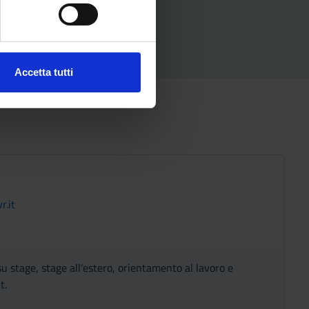
e specifiche (impronte
ezione dettagli
. Puoi
Accetta tutti
l media e per analizzare il
ostri partner che si occupano
azioni che hai fornito loro o
.it
u stage, stage all'estero, orientamento al lavoro e
t.