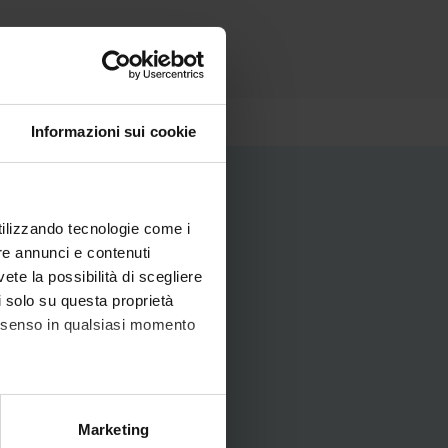
Informazioni sui cookie
utilizzando tecnologie come i
re annunci e contenuti
vete la possibilità di scegliere
li solo su questa proprietà
studentesca
consenso in qualsiasi momento
sse e agli studenti iscritti
zione, di dottorato, corsi
ni e segnalazioni da parte
alche metro,
Marketing