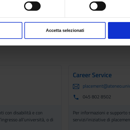
spositivo, scansionandolo attivamente alla ricerca di caratteristich
My Univr
aborati i tuoi dati personali e imposta le tue preferenze nella
s
consenso in qualsiasi momento dalla Dichiarazione sui cookie.
Accetta selezionati
nalizzare contenuti ed annunci, per fornire funzionalità dei socia
inoltre informazioni sul modo in cui utilizzi il nostro sito con i n
icità e social media, i quali potrebbero combinarle con altre inform
lizzo dei loro servizi.
Career Service
placement@ateneo.univr
045 802 8502
ti con disabilità e con
Per informazioni e supporto s
ingresso all’università, o di
servizi/iniziative di placemen