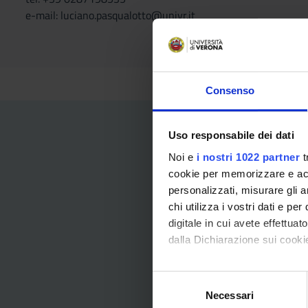
e-mail: luciano.pasqualotto@univr.it
Consenso
Uso responsabile dei dati
Noi e
i nostri 1022 partner
t
cookie per memorizzare e acce
personalizzati, misurare gli an
chi utilizza i vostri dati e pe
Informazio
digitale in cui avete effettua
dalla Dichiarazione sui cookie
Se vuoi consultare i canali
a qualsiasi corso offerto
Con il tuo consenso, vorrem
singoli, corsi di perfezion
S
raccogliere informazi
Necessari
e