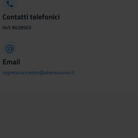
Contatti telefonici
045
8028503
Email
segreteria.master@ateneo.univr.it