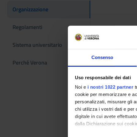
Organizzazione
Regolamenti
Sistema universitario
Consenso
Perché Verona
Uso responsabile dei dati
Noi e
i nostri 1022 partner
t
cookie per memorizzare e acce
personalizzati, misurare gli an
chi utilizza i vostri dati e pe
digitale in cui avete effettua
dalla Dichiarazione sui cookie