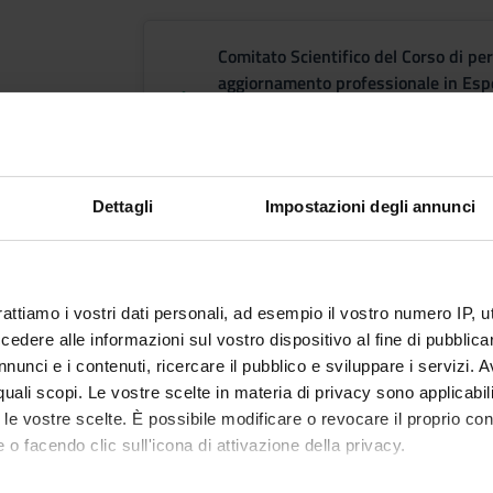
Comitato Scientifico del Corso di p
aggiornamento professionale in Espe
di adultità e nei processi di inclusi
con disabilità (Disability Navigator)
Presidente: Lascioli Angelo
Dettagli
Impostazioni degli annunci
Contatti per la dida
rattiamo i vostri dati personali, ad esempio il vostro numero IP, 
dere alle informazioni sul vostro dispositivo al fine di pubblica
dott. Luciano Pasqualotto
nunci e i contenuti, ricercare il pubblico e sviluppare i servizi. A
tel. +39 0287198535
r quali scopi. Le vostre scelte in materia di privacy sono applicabi
e-mail: luciano.pasqualotto@univr.it
to le vostre scelte. È possibile modificare o revocare il proprio 
 o facendo clic sull'icona di attivazione della privacy.