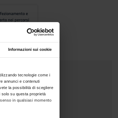
erfezionamento e
rto nei percorsi
one delle persone
Informazioni sui cookie
ttica
utilizzando tecnologie come i
re annunci e contenuti
vete la possibilità di scegliere
li solo su questa proprietà
consenso in qualsiasi momento