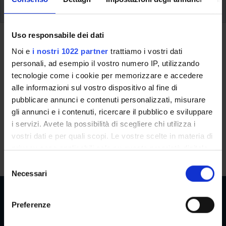
Uditori
Uditori
Uso responsabile dei dati
Noi e
i nostri 1022 partner
trattiamo i vostri dati
L’iscrizione e la frequenza in qualità di uditori è consentita a
personali, ad esempio il vostro numero IP, utilizzando
coloro che sono privi dei requisiti di accesso. La
quota di
tecnologie come i cookie per memorizzare e accedere
iscrizione
è indicata nella sezione "
tasse e contributi
" della
alle informazioni sul vostro dispositivo al fine di
pagina web del corso ("Iscriversi" - "Come iscriversi").
pubblicare annunci e contenuti personalizzati, misurare
gli annunci e i contenuti, ricercare il pubblico e sviluppare
Per l’iscrizione in qualità di uditore, l’interessata/o dovrà
i servizi. Avete la possibilità di scegliere chi utilizza i
inviare un’e-mail di richiesta alla segreteria
vostri dati e per quali scopi. Le vostre scelte in materia di
(segreteria.master@ateneo.univr.it) entro i termini di
privacy sono applicabili solo su questa proprietà digitale
scadenza previsti per il corso
.
in cui avete effettuato le vostre scelte. È possibile
S
modificare o revocare il proprio consenso in qualsiasi
Necessari
e
momento dalla Dichiarazione sui cookie o facendo clic
l
sull'icona di attivazione della privacy.
e
Preferenze
z
Con il tuo consenso, vorremmo anche:
i