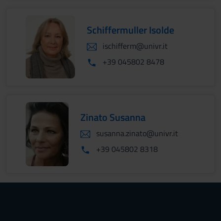
Schiffermuller Isolde
ischifferm@univr.it
+39 045802 8478
Zinato Susanna
susanna.zinato@univr.it
+39 045802 8318