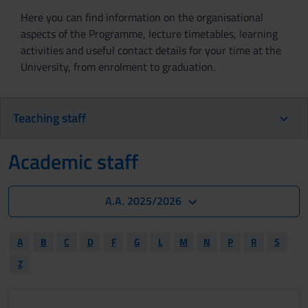
Here you can find information on the organisational
aspects of the Programme, lecture timetables, learning
activities and useful contact details for your time at the
University, from enrolment to graduation.
Teaching staff
Academic staff
A.A. 2025/2026
A
B
C
D
F
G
L
M
N
P
R
S
Z