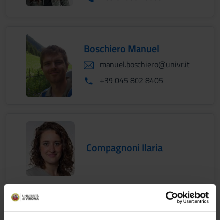
Boschiero Manuel
manuel.boschiero@univr.it
+39 045 802 8405
Compagnoni Ilaria
De Beni Matteo