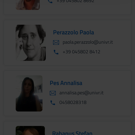
+39 045802 8692
raccolto dal tuo utilizzo dei loro servizi.
Perazzolo Paola
paola.perazzolo@univr.it
+39 045802 8412
Pes Annalisa
annalisa.pes@univr.it
0458028318
Rabanus Stefan