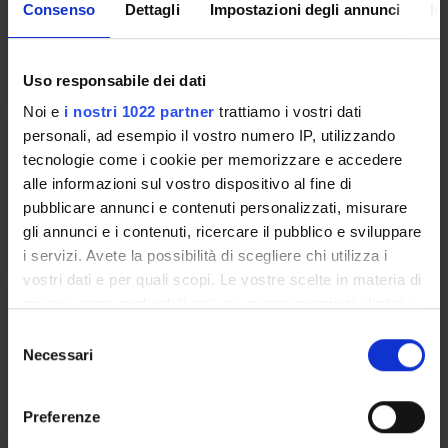
Consenso
Dettagli
Impostazioni degli annunci
In
matteo.debeni@univr.it
+39 045 802 8540
Uso responsabile dei dati
Noi e
i nostri 1022 partner
trattiamo i vostri dati
personali, ad esempio il vostro numero IP, utilizzando
Facchinetti Roberta
tecnologie come i cookie per memorizzare e accedere
alle informazioni sul vostro dispositivo al fine di
roberta.facchinetti@univr.it
pubblicare annunci e contenuti personalizzati, misurare
+39 045802 8374
gli annunci e i contenuti, ricercare il pubblico e sviluppare
i servizi. Avete la possibilità di scegliere chi utilizza i
vostri dati e per quali scopi. Le vostre scelte in materia di
privacy sono applicabili solo su questa proprietà digitale
Gorris Rosanna
in cui avete effettuato le vostre scelte. È possibile
S
rosanna.gorris@univr.it
modificare o revocare il proprio consenso in qualsiasi
Necessari
e
momento dalla Dichiarazione sui cookie o facendo clic
l
+39 045802 8324
sull'icona di attivazione della privacy.
e
Preferenze
z
Con il tuo consenso, vorremmo anche: