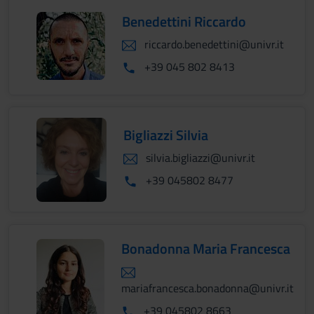
Benedettini Riccardo
riccardo.benedettini@univr.it
+39 045 802 8413
Bigliazzi Silvia
silvia.bigliazzi@univr.it
+39 045802 8477
Bonadonna Maria Francesca
mariafrancesca.bonadonna@univr.it
+39 045802 8663