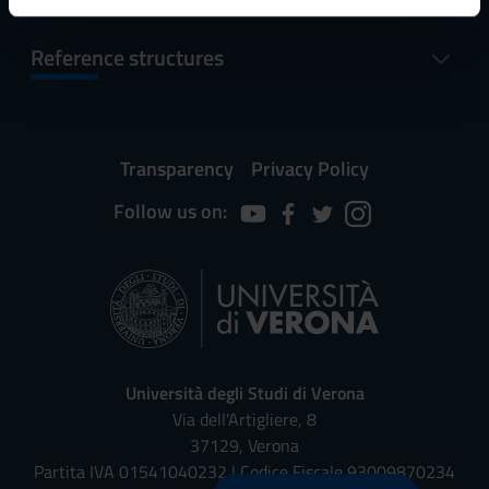
informazioni sul modo in cui utilizzi il nostro sito con i
Reference structures
nostri partner che si occupano di analisi dei dati web,
pubblicità e social media, i quali potrebbero combinarle
con altre informazioni che hai fornito loro o che hanno
raccolto dal tuo utilizzo dei loro servizi.
Transparency
Privacy Policy
Follow us on:
Università degli Studi di Verona
Via dell'Artigliere, 8
37129, Verona
Partita IVA 01541040232 | Codice Fiscale 93009870234