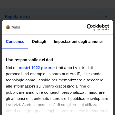
Regolamenti
Regolamento e linee guida
Consenso
Dettagli
Impostazioni degli annunci
In
Regolamento Master, Corsi di
perfezionamento e aggiornamento
professionale e Corsi di formazione
Uso responsabile dei dati
continua/lifelong learning e linee guida
Noi e
i nostri 1022 partner
trattiamo i vostri dati
2021/2022
personali, ad esempio il vostro numero IP, utilizzando
Link
tecnologie come i cookie per memorizzare e accedere
alle informazioni sul vostro dispositivo al fine di
pubblicare annunci e contenuti personalizzati, misurare
Altri Regolamenti
gli annunci e i contenuti, ricercare il pubblico e sviluppare
i servizi. Avete la possibilità di scegliere chi utilizza i
vostri dati e per quali scopi. Le vostre scelte in materia di