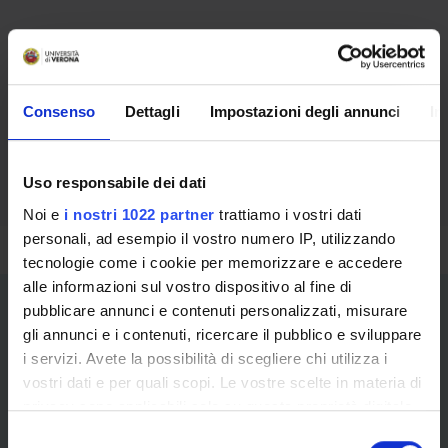
Teaching contacts details
prof.ssa Paola Celentin
Consenso
Dettagli
Impostazioni degli annunci
In
e.mail: paola.celentin@univr.it
Uso responsabile dei dati
Noi e
i nostri 1022 partner
trattiamo i vostri dati
personali, ad esempio il vostro numero IP, utilizzando
tecnologie come i cookie per memorizzare e accedere
alle informazioni sul vostro dispositivo al fine di
pubblicare annunci e contenuti personalizzati, misurare
gli annunci e i contenuti, ricercare il pubblico e sviluppare
i servizi. Avete la possibilità di scegliere chi utilizza i
vostri dati e per quali scopi. Le vostre scelte in materia di
privacy sono applicabili solo su questa proprietà digitale
Information and reports for the
in cui avete effettuato le vostre scelte. È possibile
S