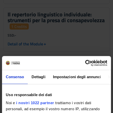
Il repertorio linguistico individuale:
strumenti per la presa di consapevolezza
1 Credits
SSD:
-
+
Detail of the Module
Interazione orale e abilità di studio:
analisi delle dinamiche e chiavi per
supportarne lo sviluppo
1 Credits
Consenso
Dettagli
Impostazioni degli annunci
In
SSD:
-
+
Detail of the Module
Uso responsabile dei dati
Noi e
i nostri 1022 partner
trattiamo i vostri dati
Laboratori ed esercitazioni
personali, ad esempio il vostro numero IP, utilizzando
3 Credits