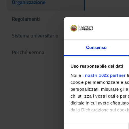
Organizzazione
Regolamenti
Sistema universitario
Consenso
Perché Verona
Uso responsabile dei dati
Noi e
i nostri 1022 partner
t
cookie per memorizzare e acce
personalizzati, misurare gli an
chi utilizza i vostri dati e pe
digitale in cui avete effettua
dalla Dichiarazione sui cookie
Con il tuo consenso, vorrem
S