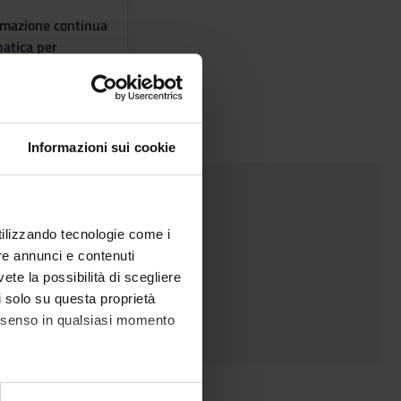
ormazione continua
atica per
primaria
Informazioni sui cookie
ttica
utilizzando tecnologie come i
re annunci e contenuti
vete la possibilità di scegliere
li solo su questa proprietà
consenso in qualsiasi momento
rso