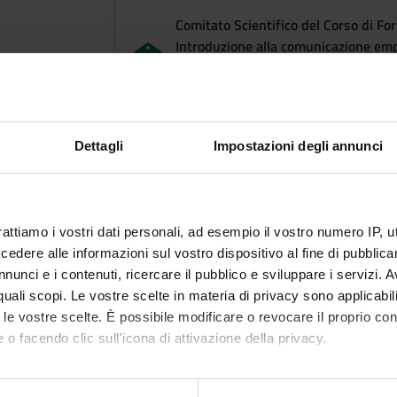
Comitato Scientifico del Corso di F
Introduzione alla comunicazione emp
insegnanti di scuola dell'infanzia e 
Presidente: Girelli Claudio
Dettagli
Impostazioni degli annunci
Contatti per la dida
rattiamo i vostri dati personali, ad esempio il vostro numero IP, 
dere alle informazioni sul vostro dispositivo al fine di pubblica
prof.ssa Jessica BertolanI
nunci e i contenuti, ricercare il pubblico e sviluppare i servizi. A
cell. + 39 3402804292
r quali scopi. Le vostre scelte in materia di privacy sono applicabi
e-mail: jessica.bertolani@univr.it
to le vostre scelte. È possibile modificare o revocare il proprio 
 o facendo clic sull'icona di attivazione della privacy.
mo anche:
Direttore del co