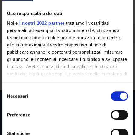
dettagliate le informazioni sullo stage e l’iscrizione ai
singoli moduli.
Uso responsabile dei dati
Noi e
i nostri 1022 partner
trattiamo i vostri dati
personali, ad esempio il vostro numero IP, utilizzando
Project work, verifiche periodiche, prova finale
tecnologie come i cookie per memorizzare e accedere
alle informazioni sul vostro dispositivo al fine di
Project work, verifiche
pubblicare annunci e contenuti personalizzati, misurare
gli annunci e i contenuti, ricercare il pubblico e sviluppare
periodiche, prova finale
i servizi. Avete la possibilità di scegliere chi utilizza i
Non previste.
vostri dati e per quali scopi. Le vostre scelte in materia di
privacy sono applicabili solo su questa proprietà digitale
in cui avete effettuato le vostre scelte. È possibile
S
modificare o revocare il proprio consenso in qualsiasi
Necessari
e
momento dalla Dichiarazione sui cookie o facendo clic
l
sull'icona di attivazione della privacy.
e
Preferenze
z
Aree Riservate
Con il tuo consenso, vorremmo anche:
i
raccogliere informazioni sulla tua posizione
o
Statistiche