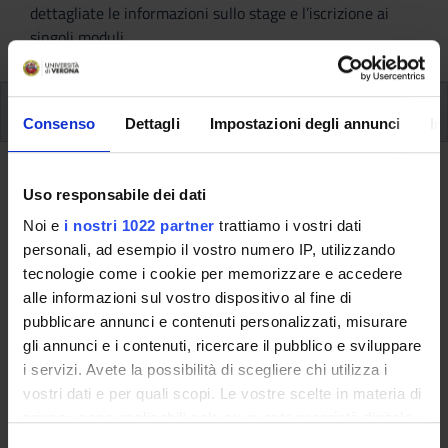
dettagliate le informazioni sullo stage e l’iscrizione ai
singoli moduli.
Piano Didattico
Consenso
Dettagli
Impostazioni degli annunci
In
Piano Didattico
Uso responsabile dei dati
Noi e
i nostri 1022 partner
trattiamo i vostri dati
A.A. 2022/2023
personali, ad esempio il vostro numero IP, utilizzando
tecnologie come i cookie per memorizzare e accedere
Il piano didattico è l’insieme delle attività formative che
alle informazioni sul vostro dispositivo al fine di
comprendono i moduli, i laboratori e le esercitazioni, i
pubblicare annunci e contenuti personalizzati, misurare
seminari, i project work, gli stage e/o i tirocini, altri attività
gli annunci e i contenuti, ricercare il pubblico e sviluppare
(visite didattiche, conferenze, ecc.. e la prova finale).
i servizi. Avete la possibilità di scegliere chi utilizza i
vostri dati e per quali scopi. Le vostre scelte in materia di
Dalle neuroscienze alla didattica:
privacy sono applicabili solo su questa proprietà digitale
proposte operative per la scuola
in cui avete effettuato le vostre scelte. È possibile