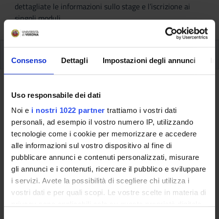
dettagliate le informazioni sullo stage e l’iscrizione ai
singoli moduli.
Piano Didattico
Consenso
Dettagli
Impostazioni degli annunci
In
Piano Didattico
Uso responsabile dei dati
Noi e
i nostri 1022 partner
trattiamo i vostri dati
A.A. 2021/2022
personali, ad esempio il vostro numero IP, utilizzando
tecnologie come i cookie per memorizzare e accedere
Il piano didattico è l’insieme delle attività formative che
alle informazioni sul vostro dispositivo al fine di
comprendono i moduli, i laboratori e le esercitazioni, i
pubblicare annunci e contenuti personalizzati, misurare
seminari, i project work, gli stage e/o i tirocini, altri attività
gli annunci e i contenuti, ricercare il pubblico e sviluppare
(visite didattiche, conferenze, ecc.. e la prova finale).
i servizi. Avete la possibilità di scegliere chi utilizza i
vostri dati e per quali scopi. Le vostre scelte in materia di
Il ritmo senza musica. leggere,
privacy sono applicabili solo su questa proprietà digitale
analizzare e comporre filastrocche
in cui avete effettuato le vostre scelte. È possibile