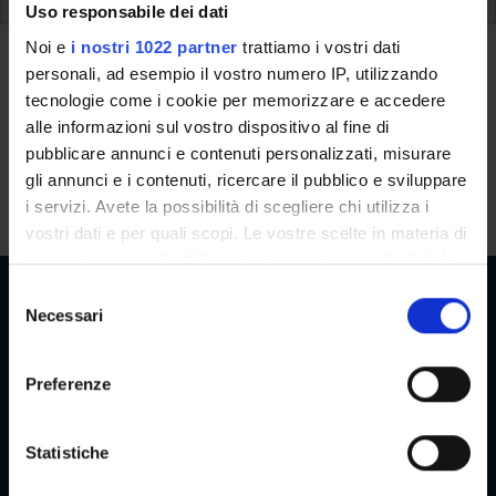
Uso responsabile dei dati
Duration
Noi e
i nostri 1022 partner
trattiamo i vostri dati
personali, ad esempio il vostro numero IP, utilizzando
tecnologie come i cookie per memorizzare e accedere
The course has a total duration of
hours: 8
and will be held in
alle informazioni sul vostro dispositivo al fine di
the period from
April 26, 2022
to
May 17, 2022
.
pubblicare annunci e contenuti personalizzati, misurare
Lecture timetable
gli annunci e i contenuti, ricercare il pubblico e sviluppare
i servizi. Avete la possibilità di scegliere chi utilizza i
Date: 26/04, 3/05, 10/05, 17/05. Orario: 16:30 - 18:30
vostri dati e per quali scopi. Le vostre scelte in materia di
privacy sono applicabili solo su questa proprietà digitale
in cui avete effettuato le vostre scelte. È possibile
S
modificare o revocare il proprio consenso in qualsiasi
Necessari
e
momento dalla Dichiarazione sui cookie o facendo clic
l
Reserved Areas
sull'icona di attivazione della privacy.
e
Preferenze
z
Con il tuo consenso, vorremmo anche:
i
raccogliere informazioni sulla tua posizione
o
Statistiche
Menu
geografica, con un'approssimazione di qualche
n