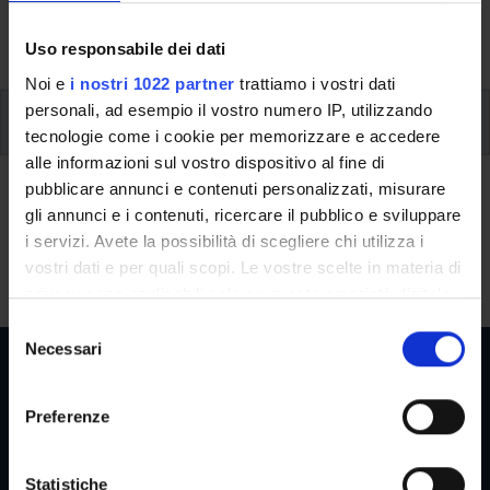
dettagliate le informazioni sullo stage e l’iscrizione ai
singoli moduli.
Uso responsabile dei dati
Noi e
i nostri 1022 partner
trattiamo i vostri dati
personali, ad esempio il vostro numero IP, utilizzando
Project work, verifiche periodiche, prova finale
tecnologie come i cookie per memorizzare e accedere
alle informazioni sul vostro dispositivo al fine di
Project work, verifiche
pubblicare annunci e contenuti personalizzati, misurare
gli annunci e i contenuti, ricercare il pubblico e sviluppare
periodiche, prova finale
i servizi. Avete la possibilità di scegliere chi utilizza i
Non previste.
vostri dati e per quali scopi. Le vostre scelte in materia di
privacy sono applicabili solo su questa proprietà digitale
in cui avete effettuato le vostre scelte. È possibile
S
modificare o revocare il proprio consenso in qualsiasi
Necessari
e
momento dalla Dichiarazione sui cookie o facendo clic
l
sull'icona di attivazione della privacy.
e
Preferenze
z
Aree Riservate
Con il tuo consenso, vorremmo anche:
i
raccogliere informazioni sulla tua posizione
o
Statistiche