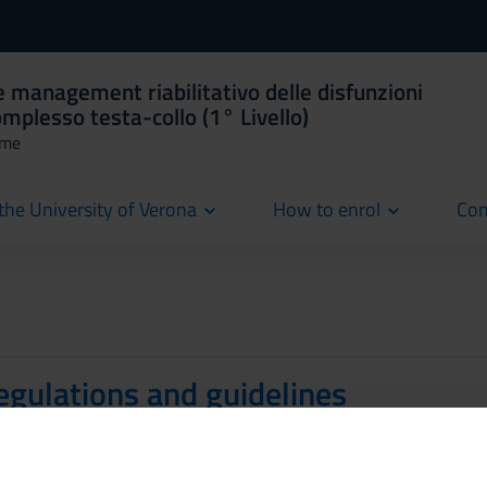
e management riabilitativo delle disfunzioni
complesso testa-collo (1° Livello)
mme
the University of Verona
How to enrol
Con
cur
egulations and guidelines
g regulations for Masters, Advanced and