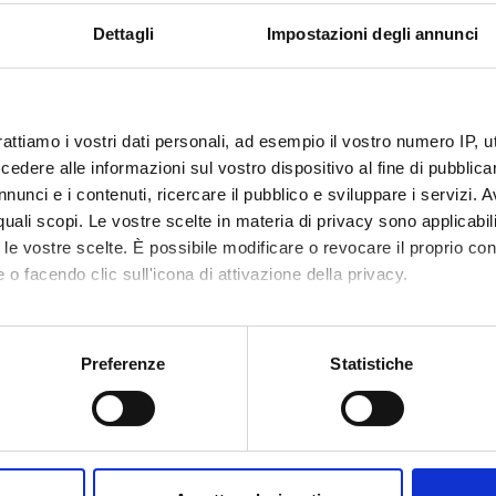
r courses and Continuing training / lifelong
Dettagli
Impostazioni degli annunci
g courses and guidelines
023
rattiamo i vostri dati personali, ad esempio il vostro numero IP, 
dere alle informazioni sul vostro dispositivo al fine di pubblica
es
nunci e i contenuti, ricercare il pubblico e sviluppare i servizi. A
r quali scopi. Le vostre scelte in materia di privacy sono applicabi
to le vostre scelte. È possibile modificare o revocare il proprio 
t fees regulations
Code of eth
 o facendo clic sull'icona di attivazione della privacy.
Link
mo anche:
oni sulla tua posizione geografica, con un'approssimazione di qu
Preferenze
Statistiche
spositivo, scansionandolo attivamente alla ricerca di caratteristich
Services and Faq
aborati i tuoi dati personali e imposta le tue preferenze nella
s
consenso in qualsiasi momento dalla Dichiarazione sui cookie.