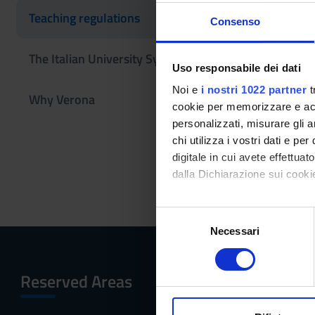
refreshe
Teaching regulations
Consenso
learnin
2022/2
The Italian University System
Link
Uso responsabile dei dati
Noi e
i nostri 1022 partner
t
Why Verona
cookie per memorizzare e acce
Other Rul
personalizzati, misurare gli an
chi utilizza i vostri dati e pe
digitale in cui avete effettua
Studen
dalla Dichiarazione sui cookie
Link
Con il tuo consenso, vorrem
S
raccogliere informazi
Necessari
e
Identificare il tuo di
l
digitali).
e
Reserved Areas
Menu
Approfondisci come vengono el
z
modificare o ritirare il tuo 
i