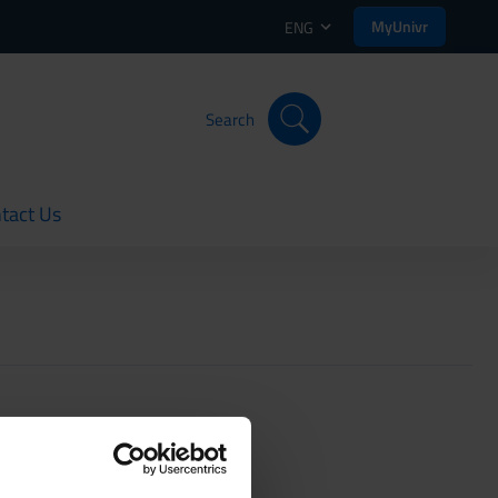
MyUnivr
ENG
Search
tact Us
rent