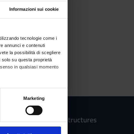
Informazioni sui cookie
utilizzando tecnologie come i
re annunci e contenuti
vete la possibilità di scegliere
li solo su questa proprietà
consenso in qualsiasi momento
ics
alche metro,
Marketing
e specifiche (impronte
Reference structures
ezione dettagli
. Puoi