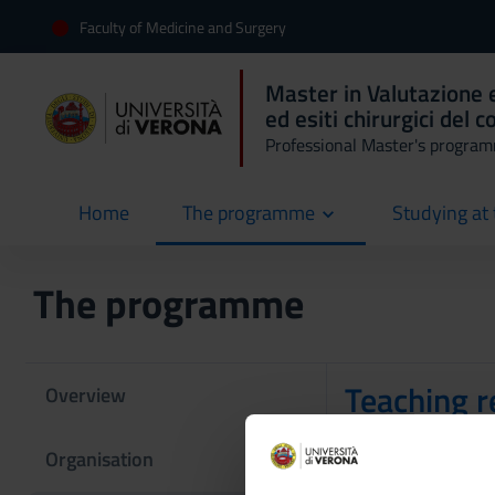
Faculty of Medicine and Surgery
Master in Valutazione 
ed esiti chirurgici del 
Professional Master's progra
Home
The programme
Studying at 
current
The programme
Teaching r
Overview
Organisation
Teachin