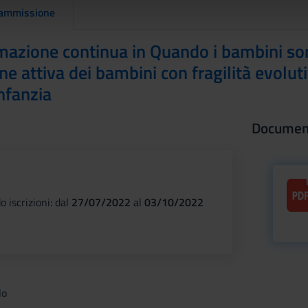
icità e social media, i quali potrebbero combinarle con altre inform
 ammissione
lizzo dei loro servizi.
mazione continua in Quando i bambini sono 
ne attiva dei bambini con fragilità evolut
infanzia
Documen
o iscrizioni: dal
27/07/2022
al
03/10/2022
do