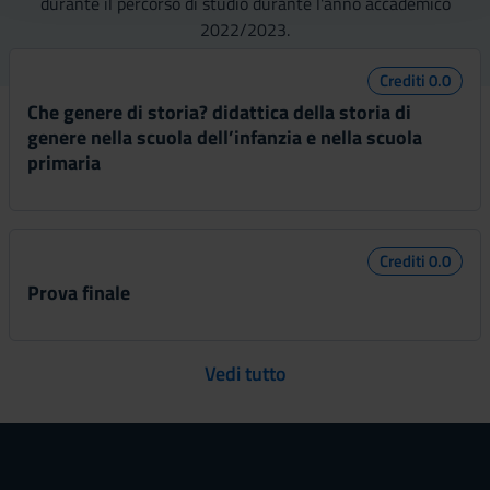
durante il percorso di studio durante l'anno accademico
2022/2023.
raccolto dal tuo utilizzo dei loro servizi.
Crediti 0.0
Che genere di storia? didattica della storia di
genere nella scuola dell’infanzia e nella scuola
primaria
Crediti 0.0
Prova finale
Vedi tutto