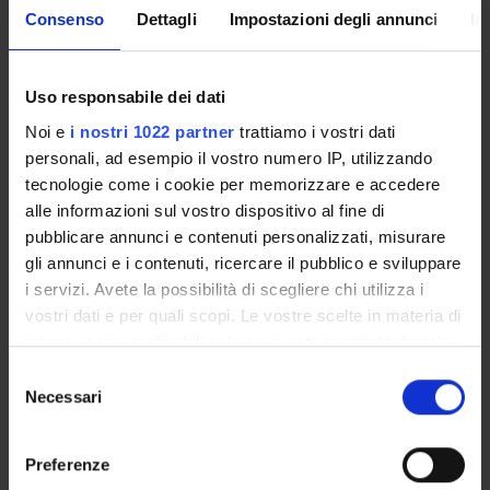
Consenso
Dettagli
Impostazioni degli annunci
In
Iscrizione al Corso
REQUISITI PER L’AMMISSIONE :
Uso responsabile dei dati
Diploma di scuola secondaria superiore.
Noi e
i nostri 1022 partner
trattiamo i vostri dati
personali, ad esempio il vostro numero IP, utilizzando
CRITERI DI VALUTAZIONE PER L'AMMISSIONE :
tecnologie come i cookie per memorizzare e accedere
Non è prevista la selezione dei candidati.
alle informazioni sul vostro dispositivo al fine di
pubblicare annunci e contenuti personalizzati, misurare
gli annunci e i contenuti, ricercare il pubblico e sviluppare
Come candidarsi
i servizi. Avete la possibilità di scegliere chi utilizza i
vostri dati e per quali scopi. Le vostre scelte in materia di
privacy sono applicabili solo su questa proprietà digitale
Bando di ammissione 2022/2023
in cui avete effettuato le vostre scelte. È possibile
S
Ora disponibile per il consulto
modificare o revocare il proprio consenso in qualsiasi
Necessari
e
momento dalla Dichiarazione sui cookie o facendo clic
l
sull'icona di attivazione della privacy.
e
Preferenze
z
POSTI DISPONIBILI :