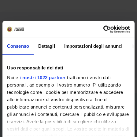
Contatti per la didattica
Consenso
Dettagli
Impostazioni degli annunci
In
dott.ssa Valentina Biino
e-mail: valentina.biino@univr.it
Uso responsabile dei dati
Noi e
i nostri 1022 partner
trattiamo i vostri dati
personali, ad esempio il vostro numero IP, utilizzando
tecnologie come i cookie per memorizzare e accedere
alle informazioni sul vostro dispositivo al fine di
pubblicare annunci e contenuti personalizzati, misurare
gli annunci e i contenuti, ricercare il pubblico e sviluppare
i servizi. Avete la possibilità di scegliere chi utilizza i
vostri dati e per quali scopi. Le vostre scelte in materia di
privacy sono applicabili solo su questa proprietà digitale