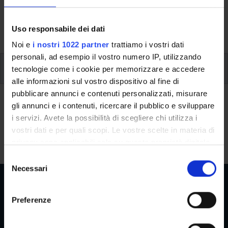
verifiche periodiche, prova finale) e, se previste, sono
dettagliate le informazioni sullo stage e l’iscrizione ai
Uso responsabile dei dati
singoli moduli.
Noi e
i nostri 1022 partner
trattiamo i vostri dati
personali, ad esempio il vostro numero IP, utilizzando
Project work, verifiche periodiche, prova finale
tecnologie come i cookie per memorizzare e accedere
alle informazioni sul vostro dispositivo al fine di
Project work, verifiche
pubblicare annunci e contenuti personalizzati, misurare
gli annunci e i contenuti, ricercare il pubblico e sviluppare
periodiche, prova finale
i servizi. Avete la possibilità di scegliere chi utilizza i
vostri dati e per quali scopi. Le vostre scelte in materia di
Non sono previste.
privacy sono applicabili solo su questa proprietà digitale
in cui avete effettuato le vostre scelte. È possibile
S
modificare o revocare il proprio consenso in qualsiasi
Necessari
e
momento dalla Dichiarazione sui cookie o facendo clic
l
sull'icona di attivazione della privacy.
e
Preferenze
z
Aree Riservate
Con il tuo consenso, vorremmo anche:
i