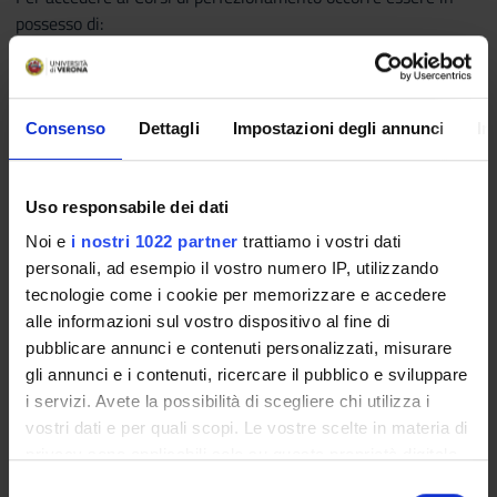
possesso di:
a) laurea triennale conseguita ai sensi del Decreto
Ministeriale n. 270 del 2004 o del Decreto Ministeriale n. 509
del 1999;
b) titolo di studio universitario di durata almeno triennale,
Consenso
Dettagli
Impostazioni degli annunci
In
secondo gli ordinamenti previgenti;
c) titolo rilasciato all’estero, riconosciuto idoneo in base alla
normativa vigente.
Uso responsabile dei dati
Laurea in ambito ECONOMICO e GIURIDICO.
Noi e
i nostri 1022 partner
trattiamo i vostri dati
personali, ad esempio il vostro numero IP, utilizzando
CRITERI DI VALUTAZIONE PER L'AMMISSIONE :
tecnologie come i cookie per memorizzare e accedere
Valutazione del Curriculum Vitae solo al superamento del
alle informazioni sul vostro dispositivo al fine di
numero massimo.
pubblicare annunci e contenuti personalizzati, misurare
Vengono valutati i seguenti elementi:
gli annunci e i contenuti, ricercare il pubblico e sviluppare
- percorso formativo;
i servizi. Avete la possibilità di scegliere chi utilizza i
- voto di laurea;
vostri dati e per quali scopi. Le vostre scelte in materia di
- numero di procedure affidate;
privacy sono applicabili solo su questa proprietà digitale
- anzianità di iscrizione all'Albo.
in cui avete effettuato le vostre scelte. È possibile
S