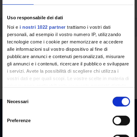
singoli moduli.
Uso responsabile dei dati
Project work, verifiche periodiche, prova finale
Noi e
i nostri 1022 partner
trattiamo i vostri dati
personali, ad esempio il vostro numero IP, utilizzando
tecnologie come i cookie per memorizzare e accedere
Project work, verifiche
alle informazioni sul vostro dispositivo al fine di
periodiche, prova finale
pubblicare annunci e contenuti personalizzati, misurare
gli annunci e i contenuti, ricercare il pubblico e sviluppare
Il corso di perfezionamento prevede un esame di fine corso, al
i servizi. Avete la possibilità di scegliere chi utilizza i
quale si accede solo se si è maturata la presenza del 70% delle
vostri dati e per quali scopi. Le vostre scelte in materia di
lezioni.
privacy sono applicabili solo su questa proprietà digitale
in cui avete effettuato le vostre scelte. È possibile
S
modificare o revocare il proprio consenso in qualsiasi
Necessari
e
momento dalla Dichiarazione sui cookie o facendo clic
l
sull'icona di attivazione della privacy.
e
Preferenze
z
Aree Riservate
Con il tuo consenso, vorremmo anche:
i