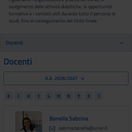
svolgimento delle attività didattiche, le opportunità
formative e i contatti utili durante tutto il percorso di
studi, fino al conseguimento del titolo finale.
Docenti
Docenti
A.A. 2026/2027
B
C
D
F
G
M
N
P
R
T
Banella Sabrina
sabrina.banella@univr.it