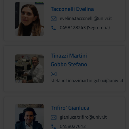
Tacconelli Evelina
evelina.tacconelli@univr.it
0458128243 (Segreteria)
Tinazzi Martini
Gobbo Stefano
stefano.tinazzimartinigobbo@univr.it
Trifiro' Gianluca
gianluca.trifiro@univr.it
0458027612