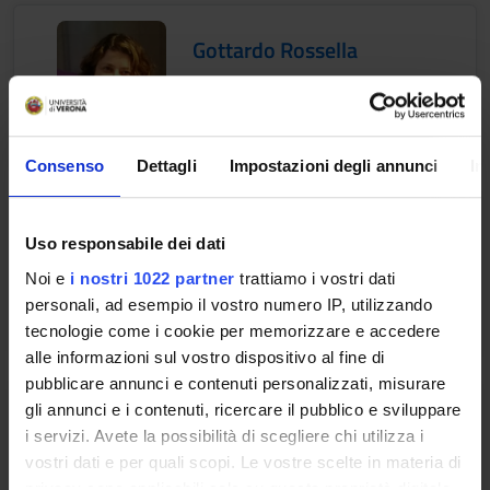
Gottardo Rossella
rossella.gottardo@univr.it
045 8124247
Consenso
Dettagli
Impostazioni degli annunci
In
Marcon Alessandro
Uso responsabile dei dati
alessandro.marcon@univr.it
Noi e
i nostri 1022 partner
trattiamo i vostri dati
+39 045 802 7668
personali, ad esempio il vostro numero IP, utilizzando
tecnologie come i cookie per memorizzare e accedere
alle informazioni sul vostro dispositivo al fine di
pubblicare annunci e contenuti personalizzati, misurare
gli annunci e i contenuti, ricercare il pubblico e sviluppare
Marzaro Giovanni
i servizi. Avete la possibilità di scegliere chi utilizza i
vostri dati e per quali scopi. Le vostre scelte in materia di
giovanni.marzaro@univr.it
privacy sono applicabili solo su questa proprietà digitale