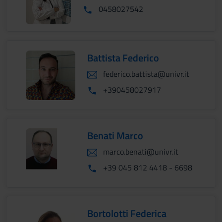
0458027542
Battista Federico
federico.battista@univr.it
+390458027917
Benati Marco
marco.benati@univr.it
+39 045 812 4418 - 6698
Bortolotti Federica