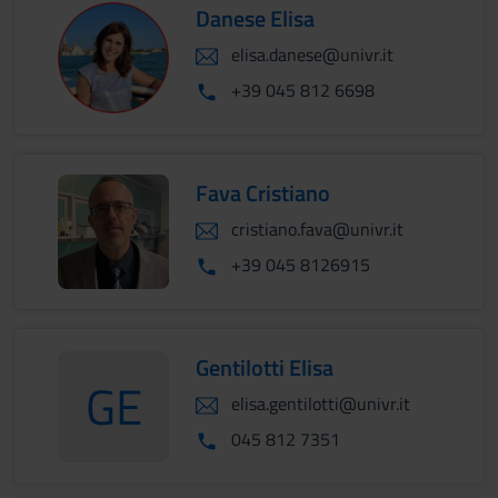
Danese Elisa
elisa.danese@univr.it
+39 045 812 6698
Fava Cristiano
cristiano.fava@univr.it
+39 045 8126915
Gentilotti Elisa
GE
elisa.gentilotti@univr.it
GentilottiElisa
045 812 7351