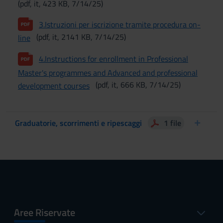
(pdf, it, 423 KB, 7/14/25)
3.Istruzioni per iscrizione tramite procedura on-
(pdf, it, 2141 KB, 7/14/25)
line
4.Instructions for enrollment in Professional
Master's programmes and Advanced and professional
(pdf, it, 666 KB, 7/14/25)
development courses
Graduatorie, scorrimenti e ripescaggi
1 file
Aree Riservate