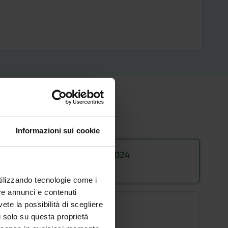
Informazioni sui cookie
Call for applications 2023/2024
Now available for consultation
utilizzando tecnologie come i
re annunci e contenuti
vete la possibilità di scegliere
AVAILABLE POSITIONS :
li solo su questa proprietà
15
Minimo