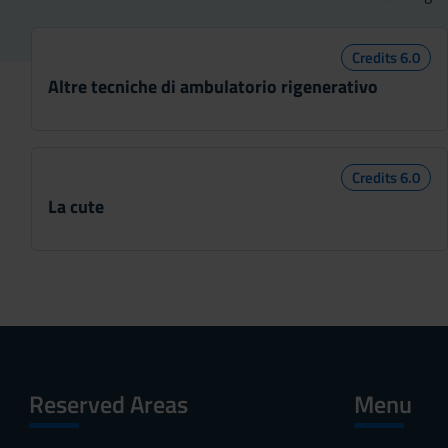
e
n
Credits 6.0
s
Altre tecniche di ambulatorio rigenerativo
o
Credits 6.0
La cute
Reserved Areas
Menu