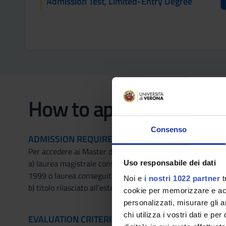
Admission Test, Limited-Entry Degree
How to apply
Consenso
ADMISSION REQUIREMENTS :
Per accedere ai Master di II livello occorre essere in posses
a) laurea magistrale conseguita ai sensi del Decreto Minis
Uso responsabile dei dati
1999 o laurea conseguita secondo gli ordinamenti previge
Noi e
i nostri 1022 partner
t
b) titolo rilasciato all’estero, riconosciuto idoneo in base 
cookie per memorizzare e acce
personalizzati, misurare gli an
chi utilizza i vostri dati e pe
EVALUATION CRITERIA FOR ADMISSION :