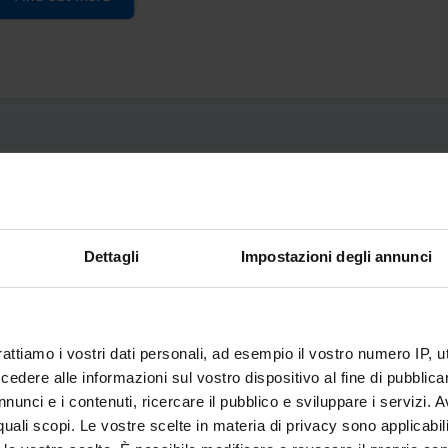
Dettagli
Impostazioni degli annunci
so di:
teriale n. 270 del 2004 o del Decreto Ministeriale n. 509 del
nti;
rattiamo i vostri dati personali, ad esempio il vostro numero IP, 
alla normativa vigente.
dere alle informazioni sul vostro dispositivo al fine di pubblica
nunci e i contenuti, ricercare il pubblico e sviluppare i servizi. A
r quali scopi. Le vostre scelte in materia di privacy sono applicabi