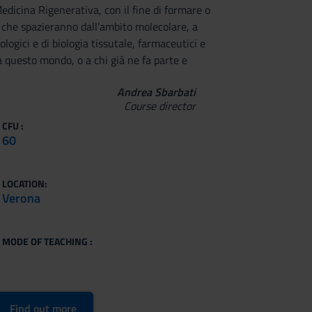
Medicina Rigenerativa, con il fine di formare o
 che spazieranno dall’ambito molecolare, a
ologici e di biologia tissutale, farmaceutici e
o a questo mondo, o a chi già ne fa parte e
Andrea Sbarbati
Course director
CFU :
60
LOCATION:
Verona
MODE OF TEACHING :
Find out more