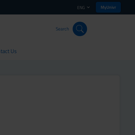
MyUnivr
ENG
Search
tact Us
rent