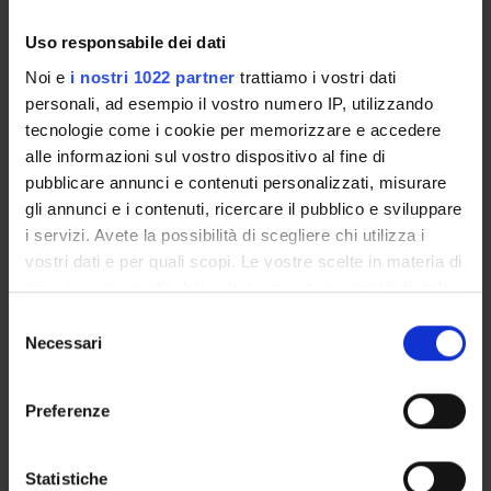
SSD:
MED/26 ,M-EDF/02 ,M-PSI/08
Uso responsabile dei dati
+
Dettaglio del Modulo
Noi e
i nostri 1022 partner
trattiamo i vostri dati
personali, ad esempio il vostro numero IP, utilizzando
tecnologie come i cookie per memorizzare e accedere
Altre attivita': visite didattiche,
alle informazioni sul vostro dispositivo al fine di
conferenze, ecc
1 Crediti
pubblicare annunci e contenuti personalizzati, misurare
gli annunci e i contenuti, ricercare il pubblico e sviluppare
SSD:
-
i servizi. Avete la possibilità di scegliere chi utilizza i
+
Dettaglio del Modulo
vostri dati e per quali scopi. Le vostre scelte in materia di
privacy sono applicabili solo su questa proprietà digitale
in cui avete effettuato le vostre scelte. È possibile
S
Stage o tirocinio
2 Crediti
modificare o revocare il proprio consenso in qualsiasi
Necessari
e
momento dalla Dichiarazione sui cookie o facendo clic
l
SSD:
-
sull'icona di attivazione della privacy.
e
+
Preferenze
Dettaglio del Modulo
z
Con il tuo consenso, vorremmo anche:
i
raccogliere informazioni sulla tua posizione
o
Statistiche