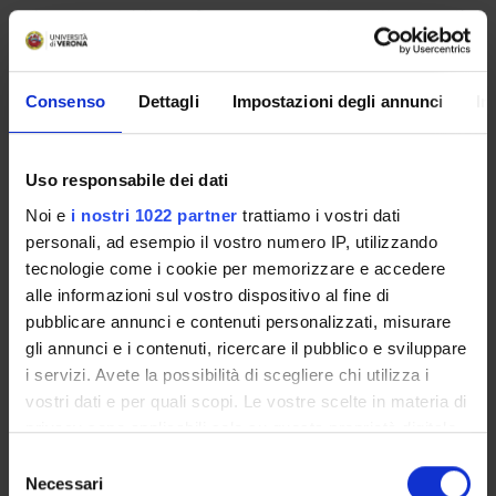
Nel caso in cui dalla verifica emergessero lacune in uno o più
argomenti è possibile
comunque immatricolarsi
, ma occorre
svolgere alcune attività supplementari, denominate Obblighi
Formativi Aggiuntivi (OFA), da superare entro il primo
Consenso
Dettagli
Impostazioni degli annunci
In
anno accademico, altrimenti non sarà possibile iscriversi al
secondo anno.
Uso responsabile dei dati
Per aiutare lo studente nel recupero degli OFA, ogni corso di
Noi e
i nostri 1022 partner
trattiamo i vostri dati
studio propone specifiche attività formative.
personali, ad esempio il vostro numero IP, utilizzando
tecnologie come i cookie per memorizzare e accedere
Basic subject requirements
alle informazioni sul vostro dispositivo al fine di
pubblicare annunci e contenuti personalizzati, misurare
Biologia - Chimica
gli annunci e i contenuti, ricercare il pubblico e sviluppare
i servizi. Avete la possibilità di scegliere chi utilizza i
vostri dati e per quali scopi. Le vostre scelte in materia di
Methods and dates of
privacy sono applicabili solo su questa proprietà digitale
verification
in cui avete effettuato le vostre scelte. È possibile
S
modificare o revocare il proprio consenso in qualsiasi
Necessari
e