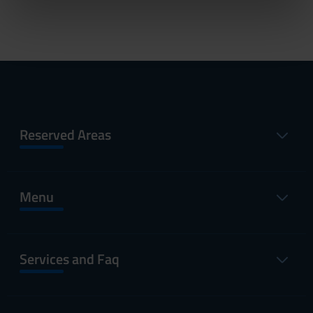
informazioni sul modo in cui utilizzi il nostro sito con i
nostri partner che si occupano di analisi dei dati web,
pubblicità e social media, i quali potrebbero combinarle
con altre informazioni che hai fornito loro o che hanno
raccolto dal tuo utilizzo dei loro servizi.
Reserved Areas
Menu
Services and Faq