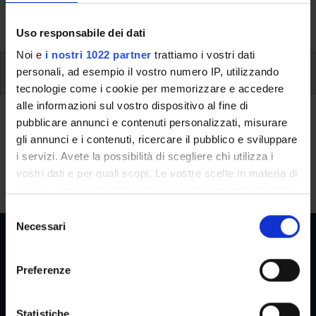
activities and useful contact details for your time at the
University, from enrolment to graduation.
Uso responsabile dei dati
Noi e
i nostri 1022 partner
trattiamo i vostri dati
Tutorato per studenti
personali, ad esempio il vostro numero IP, utilizzando
tecnologie come i cookie per memorizzare e accedere
alle informazioni sul vostro dispositivo al fine di
Tutorato per studenti
pubblicare annunci e contenuti personalizzati, misurare
gli annunci e i contenuti, ricercare il pubblico e sviluppare
Tutti i docenti del Corso di Studio possono fornire nell'orario di
i servizi. Avete la possibilità di scegliere chi utilizza i
ricevimento una forma di tutorato volta ad orientare e
vostri dati e per quali scopi. Le vostre scelte in materia di
assistere gli studenti lungo tutto il corso degli studi.
privacy sono applicabili solo su questa proprietà digitale
in cui avete effettuato le vostre scelte. È possibile
S
modificare o revocare il proprio consenso in qualsiasi
Necessari
e
momento dalla Dichiarazione sui cookie o facendo clic
l
sull'icona di attivazione della privacy.
e
Preferenze
z
Reserved Areas
Con il tuo consenso, vorremmo anche:
i
raccogliere informazioni sulla tua posizione
o
Statistiche