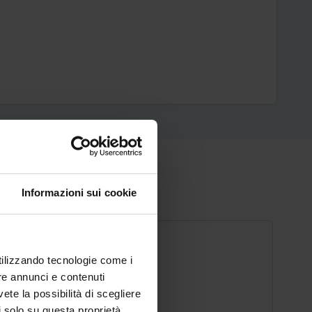
Informazioni sui cookie
POSTI DISPONIBILI :
10
Minimo
utilizzando tecnologie come i
re annunci e contenuti
30
Massimo
vete la possibilità di scegliere
Uditori No
li solo su questa proprietà