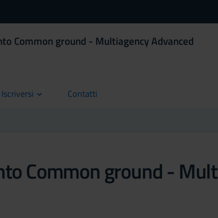
ento Common ground - Multiagency Advanced
Iscriversi
Contatti
current
ento Common ground - Mul