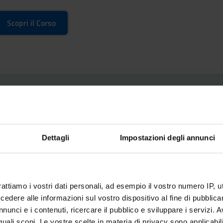
Scopri il Corso
Dettagli
Impostazioni degli annunci
riale n. 270 del 2004 o del Decreto Ministeriale n. 509 del
rattiamo i vostri dati personali, ad esempio il vostro numero IP, 
dere alle informazioni sul vostro dispositivo al fine di pubblica
e, secondo gli ordinamenti previgenti;
nunci e i contenuti, ricercare il pubblico e sviluppare i servizi. A
alla normativa vigente.
r quali scopi. Le vostre scelte in materia di privacy sono applicabi