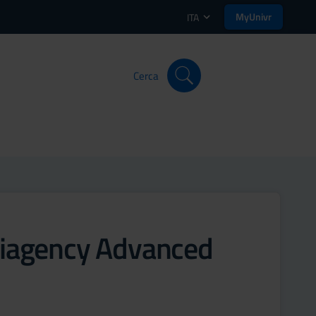
MyUnivr
ITA
Cerca
tiagency Advanced