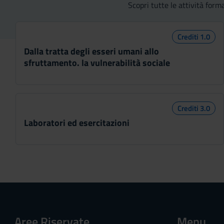
Scopri tutte le attività for
s
e
n
Crediti 1.0
s
Dalla tratta degli esseri umani allo
o
sfruttamento. la vulnerabilità sociale
Crediti 3.0
Laboratori ed esercitazioni
Aree Riservate
Menu