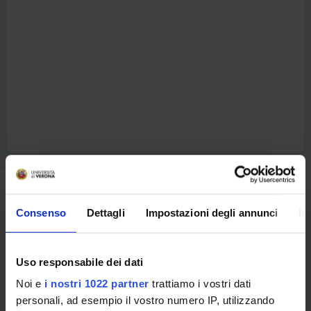
How to apply
Consenso
Dettagli
Impostazioni degli annunci
In
ADMISSION REQUIREMENTS :
Diploma di scuola secondaria di secondo grado
Uso responsabile dei dati
EVALUATION CRITERIA FOR ADMISSION :
Noi e
i nostri 1022 partner
trattiamo i vostri dati
Non è prevista selezione dei candidati
personali, ad esempio il vostro numero IP, utilizzando