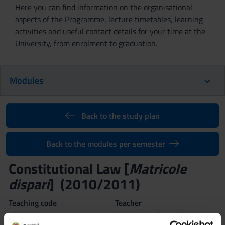
Here you can find information on the organisational
aspects of the Programme, lecture timetables, learning
activities and useful contact details for your time at the
University, from enrolment to graduation.
Modules
Back to the study plan
Back to the modules per semester
Constitutional Law [
Matricole
dispari
] (2010/2011)
Teaching code
Teacher
4S00323
Maurizio Pedrazza Gorlero