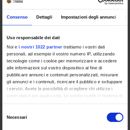
Coordinator
Credits
Maurizio Pedrazza Gorlero
9
Consenso
Dettagli
Impostazioni degli annunci
In
Language
Italian
Uso responsabile dei dati
Scientific Disciplinary Sector (SSD)
Noi e
i nostri 1022 partner
trattiamo i vostri dati
IUS/08 - CONSTITUTIONAL LAW
personali, ad esempio il vostro numero IP, utilizzando
tecnologie come i cookie per memorizzare e accedere
Period
alle informazioni sul vostro dispositivo al fine di
1° periodo di lezioni, 2° periodo di lezioni - aprile/maggio
pubblicare annunci e contenuti personalizzati, misurare
2011, 2° periodo di lezioni - febbraio/aprile 2011
gli annunci e i contenuti, ricercare il pubblico e sviluppare
Location
i servizi. Avete la possibilità di scegliere chi utilizza i
VERONA
vostri dati e per quali scopi. Le vostre scelte in materia di
privacy sono applicabili solo su questa proprietà digitale
in cui avete effettuato le vostre scelte. È possibile
Seminars
0
S
modificare o revocare il proprio consenso in qualsiasi
Necessari
e
momento dalla Dichiarazione sui cookie o facendo clic
l
Examination Methods