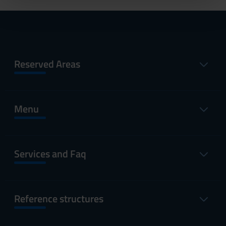
pubblicità e social media, i quali potrebbero combinarle
con altre informazioni che hai fornito loro o che hanno
raccolto dal tuo utilizzo dei loro servizi.
Reserved Areas
Menu
Services and Faq
Reference structures