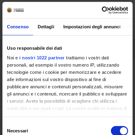
Here you can find information on the organisational
aspects of the Programme, lecture timetables, learning
activities and useful contact details for your time at the
University, from enrolment to graduation.
Consenso
Dettagli
Impostazioni degli annunci
In
Modules
Uso responsabile dei dati
Noi e
i nostri 1022 partner
trattiamo i vostri dati
personali, ad esempio il vostro numero IP, utilizzando
Back to the study plan
tecnologie come i cookie per memorizzare e accedere
alle informazioni sul vostro dispositivo al fine di
Back to the modules per semester
pubblicare annunci e contenuti personalizzati, misurare
gli annunci e i contenuti, ricercare il pubblico e sviluppare
Foundations of European private
i servizi. Avete la possibilità di scegliere chi utilizza i
law
vostri dati e per quali scopi. Le vostre scelte in materia di
privacy sono applicabili solo su questa proprietà digitale
Teaching code
Credits
in cui avete effettuato le vostre scelte. È possibile
S
4S01078
6
modificare o revocare il proprio consenso in qualsiasi
Necessari
e