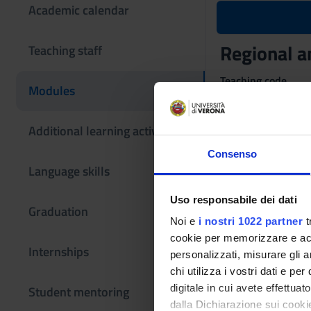
Academic calendar
Regional a
Teaching staff
Teaching code
Modules
4S00341
The course is give
Additional learning activities
Consenso
Language skills
Uso responsabile dei dati
Graduation
Noi e
i nostri 1022 partner
t
cookie per memorizzare e acce
Internships
personalizzati, misurare gli an
chi utilizza i vostri dati e pe
digitale in cui avete effettua
Student mentoring
dalla Dichiarazione sui cookie