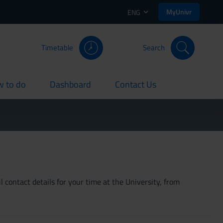
MyUnivr
ENG
Timetable
Search
 to do
Dashboard
Contact Us
rent
current
current
 contact details for your time at the University, from