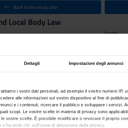
Back to the study plan
nd Local Body Law
Credits
5
n by
Regional and Local Body Law
(2012/2013) - Bachelor’s degree 
Dettagli
Impostazioni degli annunci
rattiamo i vostri dati personali, ad esempio il vostro numero IP, 
dere alle informazioni sul vostro dispositivo al fine di pubblica
nunci e i contenuti, ricercare il pubblico e sviluppare i servizi. A
r quali scopi. Le vostre scelte in materia di privacy sono applicabi
to le vostre scelte. È possibile modificare o revocare il proprio 
 o facendo clic sull'icona di attivazione della privacy.