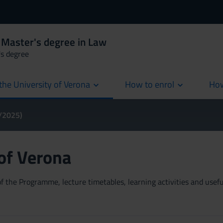
 Master's degree in Law
's degree
the University of Verona
How to enrol
How
cur
4/2025)
 of Verona
 the Programme, lecture timetables, learning activities and useful