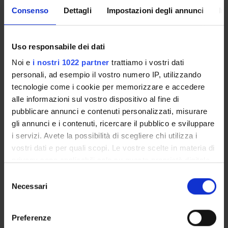
Coordinator
Credits
Consenso
Dettagli
Impostazioni degli annunci
In
Stefano Fuselli
9
Language
Uso responsabile dei dati
Italian
Noi e
i nostri 1022 partner
trattiamo i vostri dati
personali, ad esempio il vostro numero IP, utilizzando
Scientific Disciplinary Sector (SSD)
tecnologie come i cookie per memorizzare e accedere
IUS/20 - PHILOSOPHY OF LAW
alle informazioni sul vostro dispositivo al fine di
Period
pubblicare annunci e contenuti personalizzati, misurare
1° periodo di lezioni, 2° periodo di lezioni - aprile/maggio
gli annunci e i contenuti, ricercare il pubblico e sviluppare
2011, 2° periodo di lezioni - febbraio/aprile 2011
i servizi. Avete la possibilità di scegliere chi utilizza i
vostri dati e per quali scopi. Le vostre scelte in materia di
Location
privacy sono applicabili solo su questa proprietà digitale
VERONA
in cui avete effettuato le vostre scelte. È possibile
S
modificare o revocare il proprio consenso in qualsiasi
Necessari
e
Seminars
0
momento dalla Dichiarazione sui cookie o facendo clic
l
sull'icona di attivazione della privacy.
e
Preferenze
Examination Methods
z