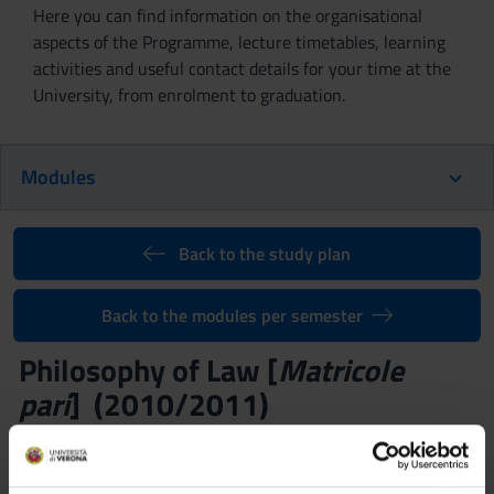
Here you can find information on the organisational
aspects of the Programme, lecture timetables, learning
activities and useful contact details for your time at the
University, from enrolment to graduation.
Modules
Back to the study plan
Back to the modules per semester
Philosophy of Law [
Matricole
pari
] (2010/2011)
Teaching code
Teacher
4S00316
Stefano Fuselli