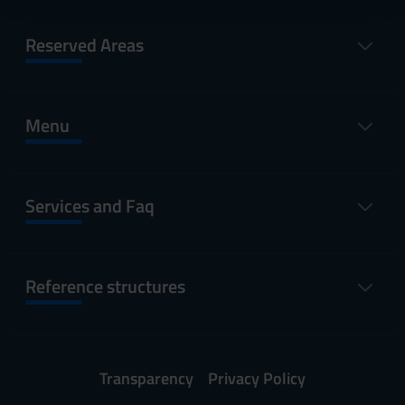
con altre informazioni che hai fornito loro o che hanno
raccolto dal tuo utilizzo dei loro servizi.
Reserved Areas
Menu
Services and Faq
Reference structures
Transparency
Privacy Policy