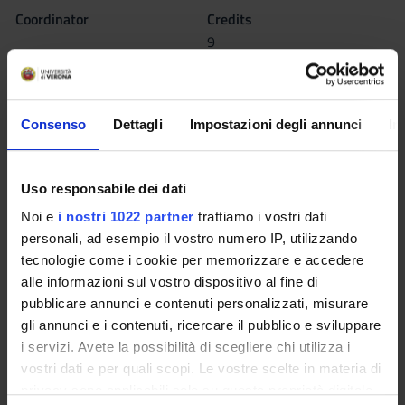
Coordinator
Credits
9
Language
Italian
Consenso
Dettagli
Impostazioni degli annunci
In
Scientific Disciplinary Sector (SSD)
IUS/20 - PHILOSOPHY OF LAW
Uso responsabile dei dati
Period
1° periodo di lezioni dal Oct 1, 2015 al Dec 16, 2015.
Noi e
i nostri 1022 partner
trattiamo i vostri dati
personali, ad esempio il vostro numero IP, utilizzando
tecnologie come i cookie per memorizzare e accedere
Seminars
0
alle informazioni sul vostro dispositivo al fine di
pubblicare annunci e contenuti personalizzati, misurare
Learning outcomes
gli annunci e i contenuti, ricercare il pubblico e sviluppare
i servizi. Avete la possibilità di scegliere chi utilizza i
The reflection on the legal organization of inter-subjective
vostri dati e per quali scopi. Le vostre scelte in materia di
relationships represents the background of this academic
privacy sono applicabili solo su questa proprietà digitale
discipline. Within such a frame, Philosophy of Law aims at