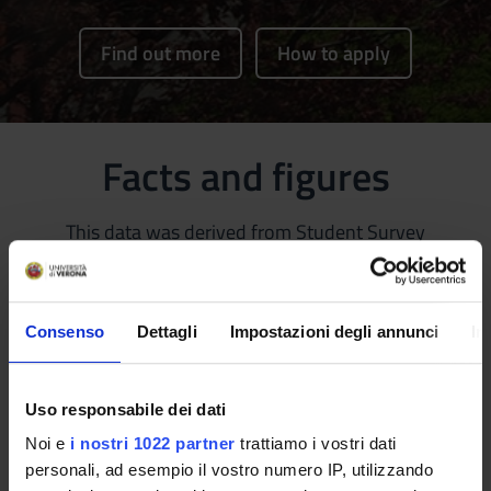
Find out more
How to apply
Facts and figures
This data was derived from Student Survey
questionnaires and the AlmaLaurea surveys.
40
Consenso
Dettagli
Impostazioni degli annunci
In
Student/teaching staff ratio
(2023/2024)
Uso responsabile dei dati
Noi e
i nostri 1022 partner
trattiamo i vostri dati
84
%
personali, ad esempio il vostro numero IP, utilizzando