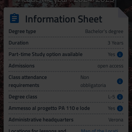
Information Sheet
Degree type
Bachelor's degree
Duration
3 Years
Part-time Study option available
Yes
Admissions
open access
Class attendance
Non
requirements
obbligatoria
Degree class
L-5
Ammesso al progetto PA 110 e lode
Yes
Administrative headquarters
Verona
Locations for lessons and
Map of the Locations