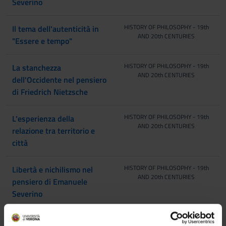
Severino
HISTORY OF PHILOSOPHY - 19th
Il tema dell'autenticità in
AND 20th CENTURIES
"Essere e tempo"
HISTORY OF PHILOSOPHY - 19th
La stanchezza
AND 20th CENTURIES
dell'Occidente nel pensiero
di Friedrich Nietzsche
HISTORY OF PHILOSOPHY - 19th
L'esperienza della
AND 20th CENTURIES
relazione tra territorio e
città
HISTORY OF PHILOSOPHY - 19th
Libertà e nichilismo nel
AND 20th CENTURIES
pensiero di Emanuele
Severino
HISTORY OF PHILOSOPHY - 19th
Nietzsche e il pensiero