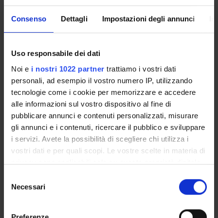
AND 20th CENTURIES
marxista della liberazione
Consenso
Dettagli
Impostazioni degli annunci
In
HISTORY OF PHILOSOPHY - FROM
Il trascendentale nella
RENAISSANCE TO ENLIGHTENMENT
"Critica della ragion pura"
Uso responsabile dei dati
HISTORY OF PHILOSOPHY - MIDDLE
La felicità in Agostino
Noi e
i nostri 1022 partner
trattiamo i vostri dati
AGES
personali, ad esempio il vostro numero IP, utilizzando
tecnologie come i cookie per memorizzare e accedere
HISTORY OF PHILOSOPHY - MIDDLE
La povertà in Bonaventura
alle informazioni sul vostro dispositivo al fine di
AGES
da Bagnoregio
pubblicare annunci e contenuti personalizzati, misurare
gli annunci e i contenuti, ricercare il pubblico e sviluppare
HISTORY OF PHILOSOPHY - MIDDLE
Origene teologo della
i servizi. Avete la possibilità di scegliere chi utilizza i
AGES
salvezza
vostri dati e per quali scopi. Le vostre scelte in materia di
privacy sono applicabili solo su questa proprietà digitale
in cui avete effettuato le vostre scelte. È possibile
HISTORY OF PHILOSOPHY - NON-
L'Uomo universale. La
S
WESTERN TRADITIONS
modificare o revocare il proprio consenso in qualsiasi
realizzazione dell'umano in
Necessari
e
momento dalla Dichiarazione sui cookie o facendo clic
René Guénon
l
sull'icona di attivazione della privacy.
e
Preferenze