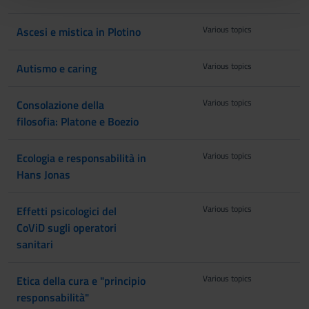
con altre informazioni che hai fornito loro o che hanno
Various topics
Ascesi e mistica in Plotino
raccolto dal tuo utilizzo dei loro servizi.
Various topics
Autismo e caring
Various topics
Consolazione della
filosofia: Platone e Boezio
Various topics
Ecologia e responsabilità in
Hans Jonas
Various topics
Effetti psicologici del
CoViD sugli operatori
sanitari
Various topics
Etica della cura e "principio
responsabilità"