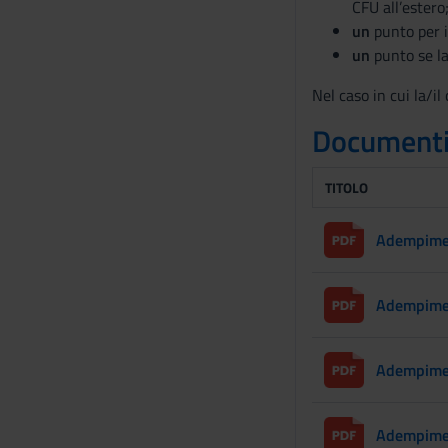
CFU all’estero
un
punto per i
un
punto se l
Nel caso in cui la/i
Document
TITOLO
Adempimen
Adempimen
Adempimen
Adempimen