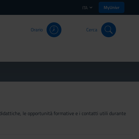
MyUnivr
ITA
Orario
Cerca
didattiche, le opportunità formative e i contatti utili durante