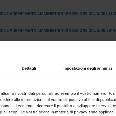
IONE ADEMPIMENTI AMMINISTRATIVI SESSIONE DI LAUREA LUGL
IONE ADEMPIMENTI AMMINISTRATIVI SESSIONE DI LAUREA MAR
le proposte di tesi
Dettagli
Impostazioni degli annunci
Cultures and Cu
o
the a
rattiamo i vostri dati personali, ad esempio il vostro numero IP, 
o
dere alle informazioni sul vostro dispositivo al fine di pubblica
nunci e i contenuti, ricercare il pubblico e sviluppare i servizi. A
r quali scopi. Le vostre scelte in materia di privacy sono applicabi
stione della tecnica