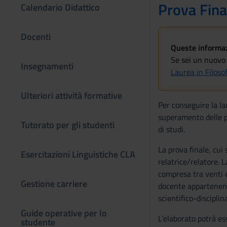
Prova Fina
Calendario Didattico
Docenti
Queste informazi
Se sei un nuovo 
Insegnamenti
Laurea in Filos
Ulteriori attività formative
Per conseguire la la
superamento delle pr
Tutorato per gli studenti
di studi.
La prova finale, cui
Esercitazioni Linguistiche CLA
relatrice/relatore. 
compresa tra venti e
Gestione carriere
docente appartenent
scientifico-disciplin
Guide operative per lo
L’elaborato potrà es
studente