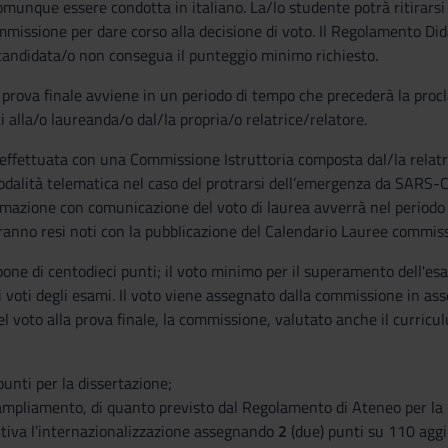
omunque essere condotta in italiano.
La/lo studente potrà ritirars
missione per dare corso alla decisione di voto. Il Regolamento Dida
l candidata/o non consegua il punteggio minimo richiesto.
 prova finale
avviene
in un periodo di tempo che precederà la procla
alla/o laureanda/o dal/la propria/o relatrice/relatore.
effettuata con una Commissione Istruttoria composta dal/la relatr
odalità telematica nel caso del protrarsi dell’emergenza da SARS-C
lamazione con comunicazione del voto di laurea avverrà nel periodo in
anno resi noti con la pubblicazione del Calendario Lauree commissi
ne di centodieci punti; il voto minimo per il superamento dell'esa
voti degli esami. Il voto viene assegnato dalla commissione in asse
l voto alla prova finale, la commissione, valutato anche il curriculu
unti per la dissertazione;
 ampliamento, di quanto previsto dal Regolamento di Ateneo per la m
ntiva l’internazionalizzazione assegnando
2
(due) punti su 110 aggi