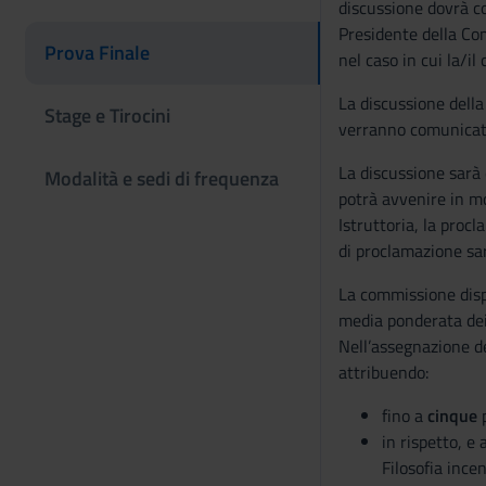
discussione dovrà c
Presidente della Com
Prova Finale
nel caso in cui la/i
La discussione della
Stage e Tirocini
verranno comunicati 
La discussione sarà 
Modalità e sedi di frequenza
potrà avvenire in m
Istruttoria, la proc
di proclamazione sar
La commissione dispo
media ponderata dei 
Nell’assegnazione de
attribuendo:
fino a
cinque
p
in rispetto, e
Filosofia ince