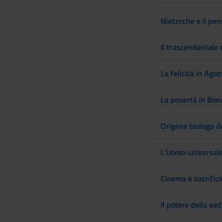
s
e
Nietzsche e il pen
n
s
Il trascendentale n
o
La felicità in Agos
La povertà in Bon
Origene teologo de
L'Uomo universale
Cinema e sacrifici
Il potere della se