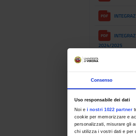
INTEGRAZ
INTEGRAZ
2024/2025
Elenco del
Consenso
PROPOSTE DI TESI
Cinema e sacrifici
Uso responsabile dei dati
Noi e
i nostri 1022 partner
t
Cinema e sacrifici
cookie per memorizzare e acce
personalizzati, misurare gli an
chi utilizza i vostri dati e pe
Heidegger e la que