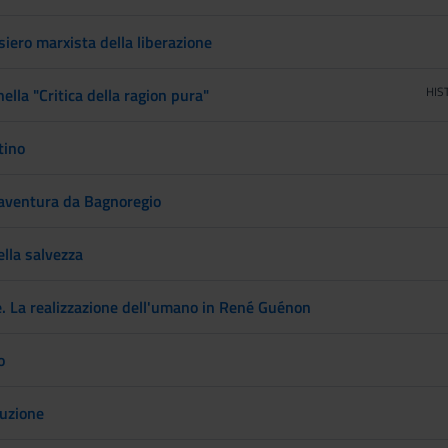
siero marxista della liberazione
HIS
ella "Critica della ragion pura"
tino
aventura da Bagnoregio
lla salvezza
. La realizzazione dell'umano in René Guénon
o
duzione