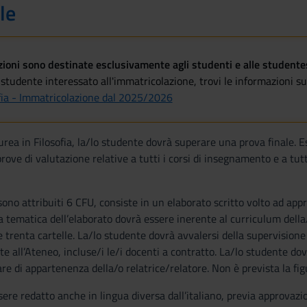
le
oni sono destinate esclusivamente agli studenti e alle studentess
studente interessato all'immatricolazione, trovi le informazioni sul
ofia - Immatricolazione dal 2025/2026
urea in Filosofia, la/lo studente dovrà superare una prova finale. 
ove di valutazione relative a tutti i corsi di insegnamento e a tutt
 sono attribuiti 6 CFU, consiste in un elaborato scritto volto ad ap
La tematica dell’elaborato dovrà essere inerente al curriculum dell
 trenta cartelle. La/lo studente dovrà avvalersi della supervisione
e all’Ateneo, incluse/i le/i docenti a contratto. La/lo studente d
are di appartenenza della/o relatrice/relatore. Non è prevista la fig
sere redatto anche in lingua diversa dall’italiano, previa approvazio