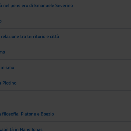
tà nel pensiero di Emanuele Severino
o
relazione tra territorio e città
smo
sumismo
n Plotino
 filosofia: Platone e Boezio
sabilità in Hans Jonas