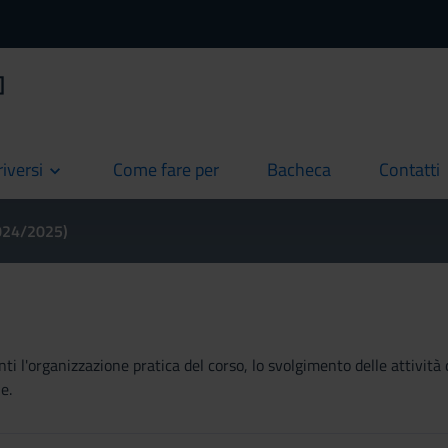
]
riversi
Come fare per
Bacheca
Contatti
current
current
current
2024/2025)
ti l'organizzazione pratica del corso, lo svolgimento delle attività 
e.