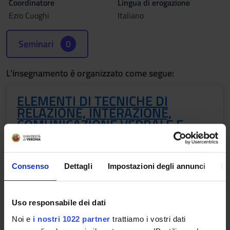
Coordinatore
Lingua di erogazione
Ezio Cuoghi
Italiano
Seminari
0
L'insegnamento è organizzato come segue:
ELEMENTI DI TECNICHE DI
RELAZIONE, INTERAZIONE,
COMUNICAZIONE VERBALE E
NON VERBALE
Crediti
Periodo
Consenso
Dettagli
Impostazioni degli annunci
In
2
I semestre
Docenti
Ezio Cuoghi
Uso responsabile dei dati
Noi e
i nostri 1022 partner
trattiamo i vostri dati