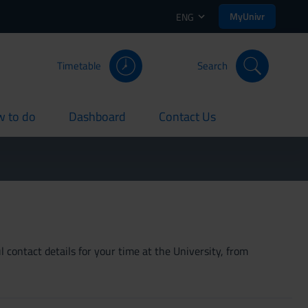
MyUnivr
ENG
Timetable
Search
 to do
Dashboard
Contact Us
rent
current
current
 contact details for your time at the University, from