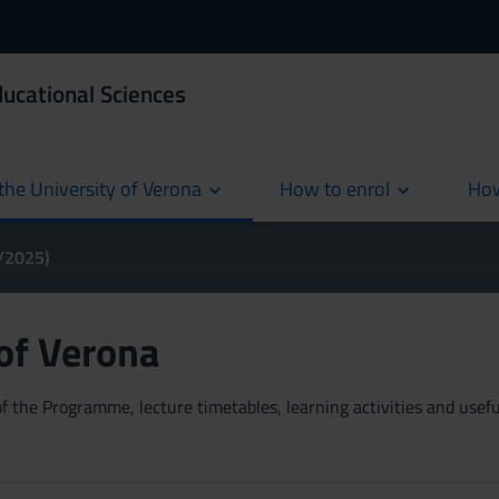
ducational Sciences
the University of Verona
How to enrol
How
cur
4/2025)
 of Verona
 the Programme, lecture timetables, learning activities and useful