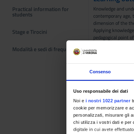
Practical information for
Knowledge and under
students
contemporary age, t
dimension of the th
Applying knowledge 
Stage e Tirocini
pedagogical point o
problematic educatio
Modalità e sedi di frequenza
institutions created 
Program
Consenso
Essential moments i
Reading a classic te
References to the e
Uso responsabile dei dati
Testi per l’esame:
Noi e
i nostri 1022 partner
t
cookie per memorizzare e acce
1 - R. Lanfranchi, J
personalizzati, misurare gli an
1, 3.2 e 3.3; Cap. 3, P
chi utilizza i vostri dati e pe
3.1 e 3.3.
digitale in cui avete effettua
2 – L. Pazzaglia, La