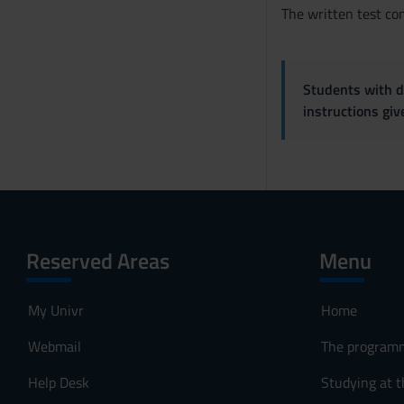
e
The written test co
n
s
o
Students with di
instructions gi
Reserved Areas
Menu
My Univr
Home
Webmail
The program
Help Desk
Studying at t