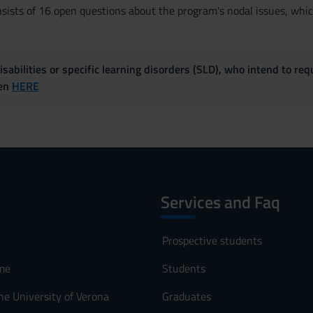
nsists of 16 open questions about the program's nodal issues, whi
sabilities or specific learning disorders (SLD), who intend to re
ven
HERE
Services and Faq
Prospective students
me
Students
he University of Verona
Graduates