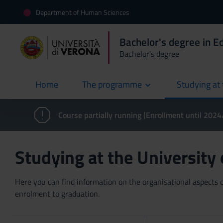
Department of Human Sciences
Bachelor's degree in E
Bachelor's degree
Home
The programme
Studying at 
current
Course partially running (Enrollment until 202
Studying at the University
Here you can find information on the organisational aspects of
enrolment to graduation.