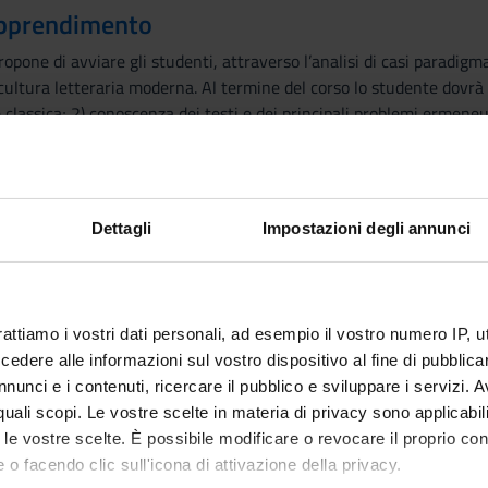
 apprendimento
opone di avviare gli studenti, attraverso l’analisi di casi paradigm
 cultura letteraria moderna. Al termine del corso lo studente dovrà 
e classica; 2) conoscenza dei testi e dei principali problemi ermeneu
 rifacimenti moderni dei testi presi in esame.
e nozioni di base
ures. Supplementary lectures are provided to deepen some aspects 
Dettagli
Impostazioni degli annunci
 Analisi di una tragedia greca (Elettra di Sofocle) fino alle interp
rattiamo i vostri dati personali, ad esempio il vostro numero IP, 
dere alle informazioni sul vostro dispositivo al fine di pubblica
nunci e i contenuti, ricercare il pubblico e sviluppare i servizi. A
Visualizza la bibliografia con Leganto, strument
iografia
r quali scopi. Le vostre scelte in materia di privacy sono applicabi
recuperare i testi in programma d'esame in mod
to le vostre scelte. È possibile modificare o revocare il proprio 
 o facendo clic sull'icona di attivazione della privacy.
attiche