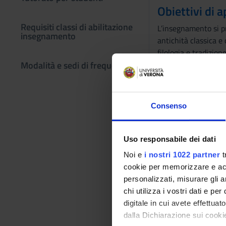
Obiettivi di
Requisiti classi di abilitazione
L’insegnamento si pr
insegnamento
antichità classica e
filologia e tradizion
Modalità e sedi di frequenza
interpretativi e dei
Prerequisiti 
Mainly frontal lect
Consenso
Programma
Uso responsabile dei dati
Contenuto del corso:
Noi e
i nostri 1022 partner
t
Bibliografia
cookie per memorizzare e acce
personalizzati, misurare gli an
Vai alla bibl
chi utilizza i vostri dati e pe
digitale in cui avete effettua
dalla Dichiarazione sui cookie
Modalità did