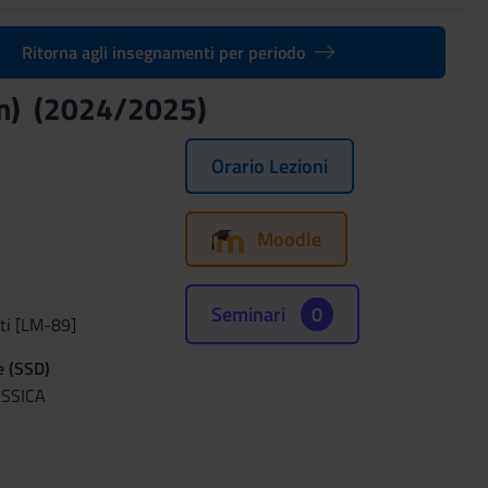
Ritorna agli insegnamenti per periodo
a (m) (2024/2025)
Orario Lezioni
Moodle
Seminari
0
rti [LM-89]
e (SSD)
ASSICA