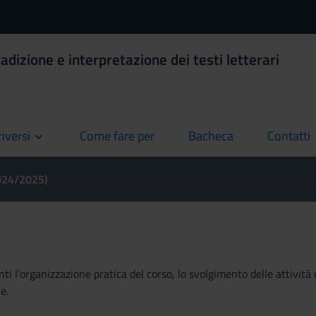
adizione e interpretazione dei testi letterari
riversi
Come fare per
Bacheca
Contatti
current
current
current
2024/2025)
ti l'organizzazione pratica del corso, lo svolgimento delle attività 
e.