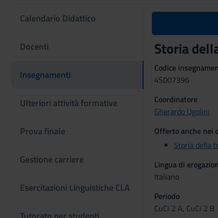
Calendario Didattico
Storia dell
Docenti
Codice insegname
Insegnamenti
4S007396
Coordinatore
Ulteriori attività formative
Gherardo Ugolini
Prova finale
Offerto anche nei c
Storia della t
Gestione carriere
Lingua di erogazio
Italiano
Esercitazioni Linguistiche CLA
Periodo
CuCi 2 A, CuCi 2 B
Tutorato per studenti