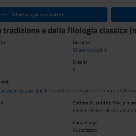
Ritorna al piano didattico
a tradizione e della filologia classic
nto
Docente
Gherardo Ugolini
Crediti
6
orsi:
radizione classica (m)
del corso Laurea magistrale in Storia delle A
ne
Settore Scientifico Disciplinar
L-FIL-LET/05 - FILOLOGIA CL
Corsi Singoli
Autorizzato