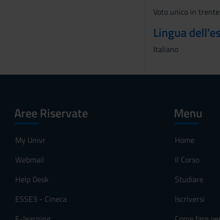
s
Voto unico in trente
o
Lingua dell'
Italiano
Aree Riservate
Menu
My Univr
Home
Webmail
Il Corso
Help Desk
Studiare
ESSE3 - Cineca
Iscriversi
E-learning
Come fare pe