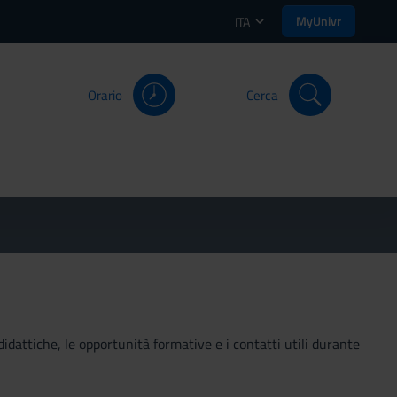
MyUnivr
ITA
Orario
Cerca
didattiche, le opportunità formative e i contatti utili durante