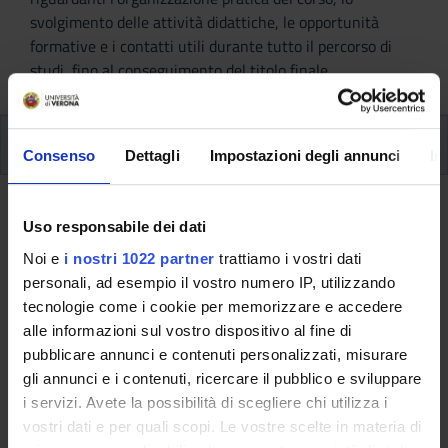
svolgimento delle attività didattiche, le opportunità
formative e i contatti utili durante tutto il percorso di
studi, fino al conseguimento del titolo finale.
Ulteriori attività formative
Consenso
Dettagli
Impostazioni degli annunci
In
Ulteriori Attività formativa D e F
Uso responsabile dei dati
Noi e
i nostri 1022 partner
trattiamo i vostri dati
A.A. 2017/2018
personali, ad esempio il vostro numero IP, utilizzando
tecnologie come i cookie per memorizzare e accedere
alle informazioni sul vostro dispositivo al fine di
Queste informazioni sono destinate esclusivamente
pubblicare annunci e contenuti personalizzati, misurare
agli studenti e alle studentesse già iscritti a questo
gli annunci e i contenuti, ricercare il pubblico e sviluppare
corso.
i servizi. Avete la possibilità di scegliere chi utilizza i
Se sei un nuovo studente interessato
vostri dati e per quali scopi. Le vostre scelte in materia di
all'immatricolazione, trovi le informazioni sul percorso