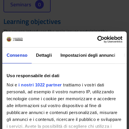
Seminars
0
Learning objectives
The course introduces the main issues pertaining the
management of Banking institutions, aiming at providing
students with the methodologies necessary to understand
both technical and management features. The former relates
Consenso
Dettagli
Impostazioni degli annunci
In
to the activities performed by banks and to credit
instruments; the latter regards the management policies
referring to the different banking activities. In deepening the
Uso responsabile dei dati
financial intermediation activities and the financial and
Noi e
i nostri 1022 partner
trattiamo i vostri dati
currency management of the typical risks of banks, the
personali, ad esempio il vostro numero IP, utilizzando
regulatory context will be considered. Students will learn
tecnologie come i cookie per memorizzare e accedere
concepts and methodologies necessary to critically assess the
alle informazioni sul vostro dispositivo al fine di
dynamics of banking activities and to understand their issues
pubblicare annunci e contenuti personalizzati, misurare
and risks. At the end of the course, students will be supposed
gli annunci e i contenuti, ricercare il pubblico e sviluppare
to autonomously evaluate the role of banks within the
i servizi. Avete la possibilità di scegliere chi utilizza i
financial system, the features of credit intermediation and