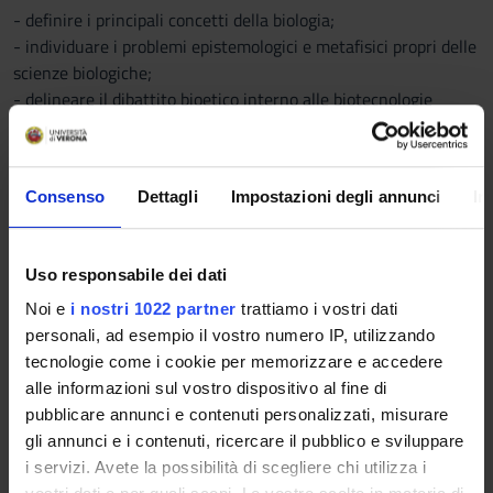
- definire i principali concetti della biologia;
- individuare i problemi epistemologici e metafisici propri delle
scienze biologiche;
- delineare il dibattito bioetico interno alle biotecnologie
Inoltre lo studente affinerà le seguenti abilità:
Consenso
Dettagli
Impostazioni degli annunci
In
- analisi e discussione di concetti scientifici
- progettazione ed elaborazione di un testo argomentativo
Programma
Uso responsabile dei dati
Noi e
i nostri 1022 partner
trattiamo i vostri dati
Il corso è diviso in due moduli principali.
personali, ad esempio il vostro numero IP, utilizzando
tecnologie come i cookie per memorizzare e accedere
Il primo modulo tratta dei problemi epistemologici e metafisici
alle informazioni sul vostro dispositivo al fine di
della biologia. Lo studente esplorerà questioni come la
pubblicare annunci e contenuti personalizzati, misurare
definizione e i limiti della spiegazione in biologia, lo sviluppo
gli annunci e i contenuti, ricercare il pubblico e sviluppare
filosofico dei concetti di adattamento e funzione e l'analisi di
i servizi. Avete la possibilità di scegliere chi utilizza i
nozioni fondamentali quali selezione naturale, specie ed