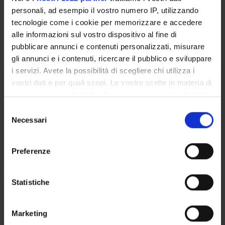
personali, ad esempio il vostro numero IP, utilizzando
tecnologie come i cookie per memorizzare e accedere
Seminari
0
alle informazioni sul vostro dispositivo al fine di
pubblicare annunci e contenuti personalizzati, misurare
L'insegnamento è organizzato come segue:
gli annunci e i contenuti, ricercare il pubblico e sviluppare
i servizi. Avete la possibilità di scegliere chi utilizza i
ENTOMOLOGIA
vostri dati e per quali scopi. Le vostre scelte in materia di
privacy sono applicabili solo su questa proprietà digitale
Crediti
Periodo
in cui avete effettuato le vostre scelte. È possibile
S
3
II sem.
modificare o revocare il proprio consenso in qualsiasi
Necessari
e
momento dalla Dichiarazione sui cookie o facendo clic
Docenti
l
sull'icona di attivazione della privacy.
e
Nicola Mori
Preferenze
z
Con il tuo consenso, vorremmo anche:
i
raccogliere informazioni sulla tua posizione
o
Statistiche
PATOLOGIA
geografica, con un'approssimazione di qualche
n
metro,
e
Crediti
Periodo
Marketing
Identificare il tuo dispositivo, scansionandolo
d
6
Vedi pagina del modulo