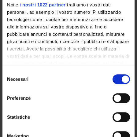
Noi e
i nostri 1022 partner
trattiamo i vostri dati
93
%
personali, ad esempio il vostro numero IP, utilizzando
tecnologie come i cookie per memorizzare e accedere
alle informazioni sul vostro dispositivo al fine di
pubblicare annunci e contenuti personalizzati, misurare
Soddisfazione del percorso di formazione
(2023)
gli annunci e i contenuti, ricercare il pubblico e sviluppare
i servizi. Avete la possibilità di scegliere chi utilizza i
vostri dati e per quali scopi. Le vostre scelte in materia di
privacy sono applicabili solo su questa proprietà digitale
in cui avete effettuato le vostre scelte. È possibile
S
76
%
modificare o revocare il proprio consenso in qualsiasi
Necessari
e
momento dalla Dichiarazione sui cookie o facendo clic
l
sull'icona di attivazione della privacy.
e
Preferenze
z
Con il tuo consenso, vorremmo anche:
i
Tasso di occupazione
raccogliere informazioni sulla tua posizione
(2022)
o
Statistiche
geografica, con un'approssimazione di qualche
n
metro,
e
Marketing