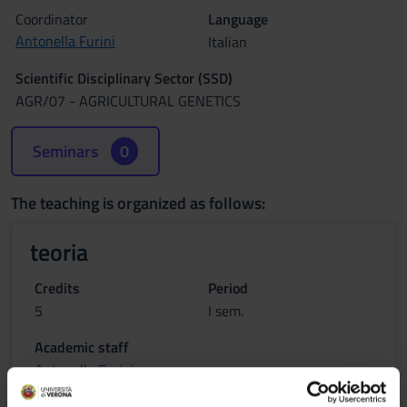
Coordinator
Language
Antonella Furini
Italian
Scientific Disciplinary Sector (SSD)
AGR/07 - AGRICULTURAL GENETICS
Seminars
0
The teaching is organized as follows:
teoria
Credits
Period
5
I sem.
Academic staff
Antonella Furini