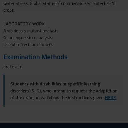
water stress. Global status of commercialized biotech/GM
con altre informazioni che hai fornito loro o che hanno
crops.
raccolto dal tuo utilizzo dei loro servizi.
LABORATORY WORK:
Arabidopsis mutant analysis
Gene expression analysis
Use of molecular markers
Examination Methods
oral exam
Students with disabilities or specific learning
disorders (SLD), who intend to request the adaptation
of the exam, must follow the instructions given
HERE