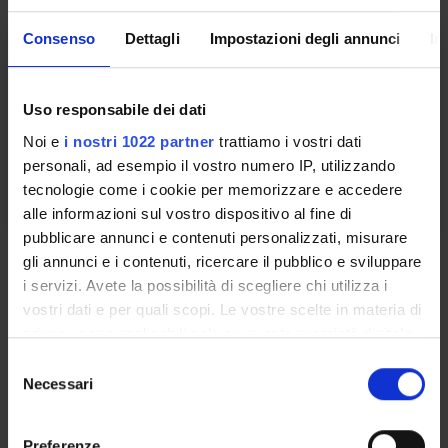
Consenso
Dettagli
Impostazioni degli annunci
In
laboratorio
Credits
Period
Uso responsabile dei dati
1
I sem.
Noi e
i nostri 1022 partner
trattiamo i vostri dati
Academic staff
personali, ad esempio il vostro numero IP, utilizzando
Antonella Furini
tecnologie come i cookie per memorizzare e accedere
alle informazioni sul vostro dispositivo al fine di
pubblicare annunci e contenuti personalizzati, misurare
Learning outcomes
gli annunci e i contenuti, ricercare il pubblico e sviluppare
i servizi. Avete la possibilità di scegliere chi utilizza i
The course examines the main strategies of plant genetics
vostri dati e per quali scopi. Le vostre scelte in materia di
and crop improvement. Molecular markers and tools for gene
privacy sono applicabili solo su questa proprietà digitale
expression analysis and improvement of crops are addressed.
in cui avete effettuato le vostre scelte. È possibile
S
Aspects of plant biotechnology and the use of transgenic
modificare o revocare il proprio consenso in qualsiasi
Necessari
e
crops are included. Objective of the course is also the
momento dalla Dichiarazione sui cookie o facendo clic
l
evolution of crop species, sinteny, plant genome structure and
sull'icona di attivazione della privacy.
e
genetic variability useful for crop improvement.
Preferenze