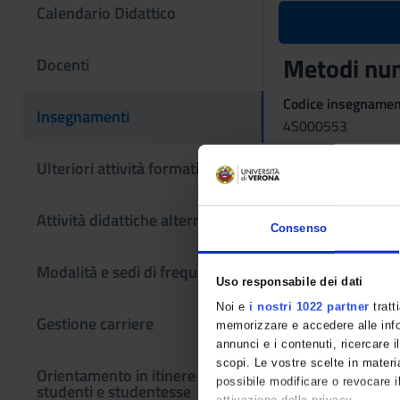
Calendario Didattico
Metodi num
Docenti
Codice insegname
Insegnamenti
4S000553
Coordinatore
Ulteriori attività formative
Leonard Peter Bos
Attività didattiche alternative
Lingua di erogazio
Consenso
Italiano
Modalità e sedi di frequenza
Periodo
Uso responsabile dei dati
II semestre, I seme
Noi e
i nostri 1022 partner
tratt
Gestione carriere
memorizzare e accedere alle infor
annunci e i contenuti, ricercare il
scopi. Le vostre scelte in materia
Orientamento in itinere per
possibile modificare o revocare i
studenti e studentesse