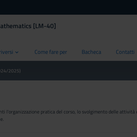
Mathematics [LM-40]
riversi
Come fare per
Bacheca
Contatti
current
current
current
2024/2025)
ti l'organizzazione pratica del corso, lo svolgimento delle attività 
e.