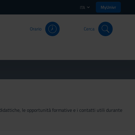
MyUnivr
ITA
Orario
Cerca
didattiche, le opportunità formative e i contatti utili durante