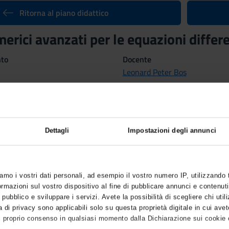
Ritorna al piano didattico
erici avanzati per le equazioni diffe
nto
Docente
Leonard Peter Bos
Crediti
6
ne
Settore Scientifico Disciplinar
Dettagli
Impostazioni degli annunci
MAT/08 - ANALISI NUMERICA
stre
iamo i vostri dati personali, ad esempio il vostro numero IP, utilizzando
mazioni sul vostro dispositivo al fine di pubblicare annunci e contenuti
 pubblico e sviluppare i servizi. Avete la possibilità di scegliere chi utili
 di privacy sono applicabili solo su questa proprietà digitale in cui avet
l proprio consenso in qualsiasi momento dalla Dichiarazione sui cookie o